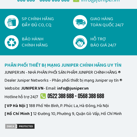
info@juniper.vn
SP CHÍNH HÃNG
GIAO HÀNG
ĐẦY ĐỦ CO, CQ
TOÀN QUỐC 24/7
BẢO HÀNH
HỖ TRỢ
CHÍNH HÃNG
BÁO GIÁ 24/7
PHÂN PHỐI THIẾT BỊ MẠNG JUNIPER CHÍNH HÃNG UY TÍN
JUNIPER.VN - NHÀ PHÂN PHỐI SẢN PHẨM JUNIPER CHÍNH HÃNG ®
Dealer Juniper Networks - Phân phối thiết bị mạng Juniper uy tín ®
Website:
JUNIPER.VN
- Email:
info@juniper.vn
0522 388 688 - 0568 388 688
Hotline hỗ trợ 24/7
[ VP Hà Nội ]
188 Phố Yên Bình, P. Phúc La, Hà Đông, Hà Nội
[ Hồ Chí Minh ]
12 Đường 10, Phường 9, Quận Gò Vấp, Hồ Chí Minh