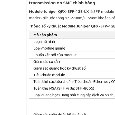
transmission on SMF chính hãng
Module Juniper QFX-SFP-1GE-LX
là SFP module 
mode) với bước sóng từ 1270nm/1355nm khoảng cách
Thông số kỹ thuật Module Juniper QFX-SFP-1G
Mã sản phẩm
Loại mô hình
Loại module quang
Chuẩn kết nối của module
Giám sát có sẵn
Giám sát quang học kỹ thuật số
Tiêu chuẩn module
Tuân thủ các tiêu chuẩn (Tiêu chuẩn Ethernet / 
Tuân thủ MSA (SFF, ví dụ: SFF-8665)
Loại quang học (Hạng nhà cung cấp dịch vụ Vs th
Giám sát chẩn đoán kỹ thuật số