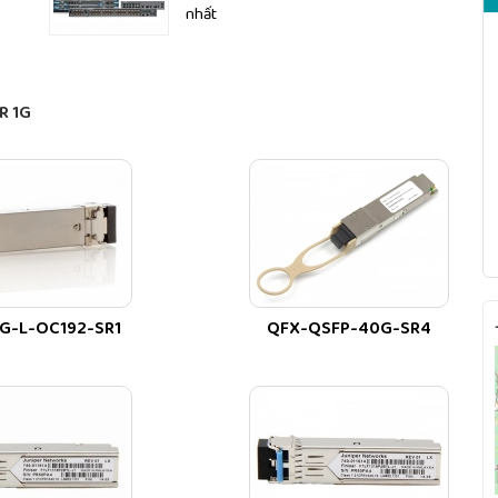
nhất
R 1G
G-L-OC192-SR1
QFX-QSFP-40G-SR4