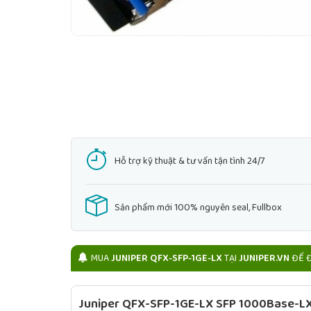
Hỗ trợ kỹ thuật & tư vấn tận tình 24/7
Sản phẩm mới 100% nguyên seal, Fullbox
MUA
JUNIPER QFX-SFP-1GE-LX
TẠI
JUNIPER.VN
ĐỂ Đ
Juniper QFX-SFP-1GE-LX SFP 1000Base-LX 