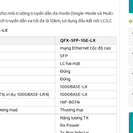
cho môi trường truyền dẫn đa mode (Single-Mode và Multi-
 truyền dẫn xa tối đa là 10km, sử dụng đầu kết nối LC/LC
E-LX
QFX-SFP-1GE-LX
mạng Ethernet tốc độ cao
SFP
LC hai mặt
Đúng
Đúng
1000BASE-LX
OTN, ví dụ: 100GBASE-LR4)
1000BASE-LX
INF-8074i
ương mại)
Thương mại
Năng lượng TX
Rx Power
Tx Bias hiện tại