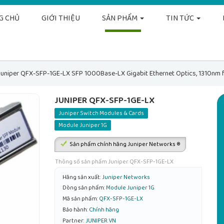
G CHỦ
GIỚI THIỆU
SẢN PHẨM
TIN TỨC
Juniper QFX-SFP-1GE-LX SFP 1000Base-LX Gigabit Ethernet Optics, 1310nm 
JUNIPER QFX-SFP-1GE-LX
Juniper Switch Modules & Cards
Module Juniper 1G
Sản phẩm chính hãng Juniper Networks ®
Thông số sản phẩm Juniper QFX-SFP-1GE-LX
Hãng sản xuất:
Juniper Networks
Dòng sản phẩm:
Module Juniper 1G
Mã sản phẩm:
QFX-SFP-1GE-LX
Bảo hành:
Chính hãng
Partner:
JUNIPER.VN