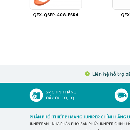
QFX-QSFP-40G-ESR4
QFX
Liên hệ hỗ trợ bá
SP CHÍNH HÃNG
ĐẦY ĐỦ CO, CQ
PHÂN PHỐI THIẾT BỊ MẠNG JUNIPER CHÍNH HÃNG U
JUNIPER.VN - NHÀ PHÂN PHỐI SẢN PHẨM JUNIPER CHÍNH 