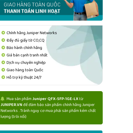
Chính hãng Juniper Networks
Đầy đủ giấy tờ CO,CQ
Bảo hành chính hãng
Giá bán cạnh tranh nhất
Dịch vụ chuyên nghiệp
Giao hàng toàn Quốc
Hỗ trợ kỹ thuật 24/7
Mua sản phẩm
Juniper QFX-SFP-1GE-LX
từ
JUNIPER.VN
để đảm bảo sản phẩm chính hãng Juniper
Networks . Tránh nguy cơ mua phải sản phẩm kém chất
lượng (trôi nổi)