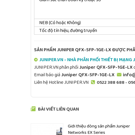
NEB (Có hoặc Không)
Tốc độ tín hiệu, đường truyền
SẢN PHẨM
JUNIPER QFX-SFP-1GE-LX
ĐƯỢC PHÂN
JUNIPER.VN - NHÀ PHÂN PHỐI THIẾT BỊ MẠNG 
JUNIPER.VN phân phối
Juniper QFX-SFP-1GE-LX
c
Email báo giá
Juniper QFX-SFP-1GE-LX
info@
Liên hệ Hotline JUNIPER.VN
0522 388 688 - 05
BÀI VIẾT LIÊN QUAN
Giới thiệu dòng sản phẩm Juniper
Networks EX Series