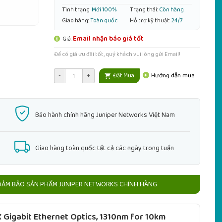
Tình trạng:
Mới 100%
Trạng thái:
Còn hàng
Giao hàng:
Toàn quốc
Hỗ trợ kỹ thuật:
24/7
Email nhận báo giá tốt
Giá:
Để có giá ưu đãi tốt, quý khách vui lòng gửi Email!
Hướng dẫn mua
-
+
Đặt Mua
Bảo hành chính hãng Juniper Networks Việt Nam
Giao hàng toàn quốc tất cả các ngày trong tuần
ẢM BẢO SẢN PHẨM JUNIPER NETWORKS CHÍNH HÃNG
Gigabit Ethernet Optics, 1310nm for 10km