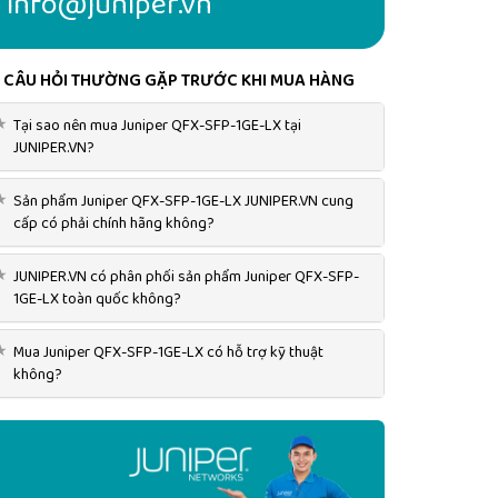
info@juniper.vn
CÂU HỎI THƯỜNG GẶP TRƯỚC KHI MUA HÀNG
★
Tại sao nên mua Juniper QFX-SFP-1GE-LX tại
JUNIPER.VN?
★
Sản phẩm Juniper QFX-SFP-1GE-LX JUNIPER.VN cung
cấp có phải chính hãng không?
★
JUNIPER.VN có phân phối sản phẩm Juniper QFX-SFP-
1GE-LX toàn quốc không?
★
Mua Juniper QFX-SFP-1GE-LX có hỗ trợ kỹ thuật
không?