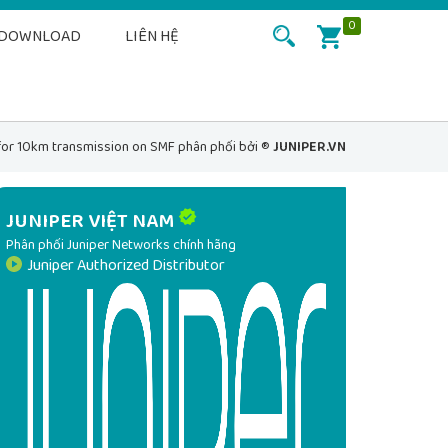
0
DOWNLOAD
LIÊN HỆ
for 10km transmission on SMF phân phối bởi ®
JUNIPER.VN
JUNIPER VIỆT NAM
Phân phối Juniper Networks chính hãng
Juniper Authorized Distributor