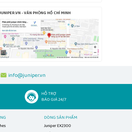
JUNIPER.VN - VĂN PHÒNG HỒ CHÍ MINH
info@juniper.vn
HỖ TRỢ
BÁO GIÁ 24/7
ẠNG
DÒNG SẢN PHẨM
ches
Juniper EX2300