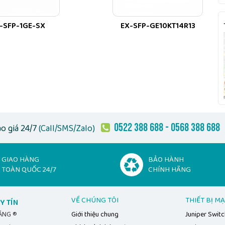
-SFP-1GE-SX
EX-SFP-GE10KT14R13
0522 388 688 - 0568 388 688
o giá 24/7
(Call/SMS/Zalo)
GIAO HÀNG
BẢO HÀNH
TOÀN QUỐC 24/7
CHÍNH HÃNG
VỀ CHÚNG TÔI
THIẾT BỊ M
Y TÍN
HÃNG ®
Giới thiệu chung
Juniper Swit