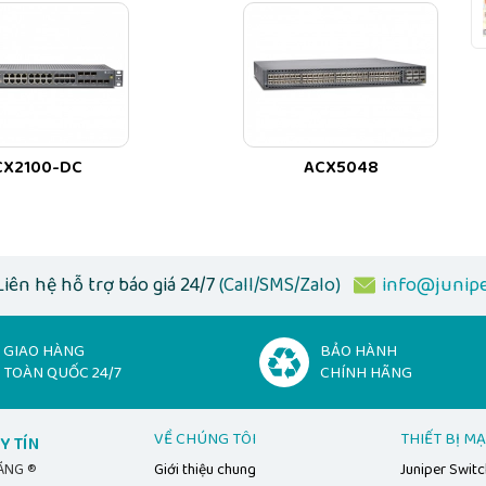
 chính hãng, giá tốt. Liên hệ ngay 0522 388 688 để được tư
ỐI CHÍNH HÃNG BỞI
JUNIPER UY TÍN, DANH TIẾNG
 hãng uy tín số 1️⃣ Việt Nam
CX2100-DC
ACX5048
iper.vn
68 388 688
Liên hệ hỗ trợ báo giá 24/7
(Call/SMS/Zalo)
info@junipe
GIAO HÀNG
BẢO HÀNH
TOÀN QUỐC 24/7
CHÍNH HÃNG
VỀ CHÚNG TÔI
THIẾT BỊ M
Y TÍN
HÃNG ®
Giới thiệu chung
Juniper Swit