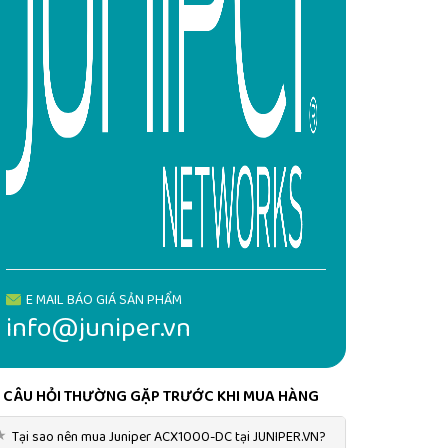
E MAIL BÁO GIÁ SẢN PHẨM
info@juniper.vn
CÂU HỎI THƯỜNG GẶP TRƯỚC KHI MUA HÀNG
★
Tại sao nên mua Juniper ACX1000-DC tại JUNIPER.VN?