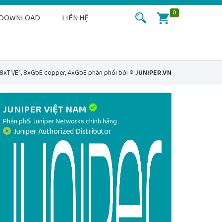
0
DOWNLOAD
LIÊN HỆ
8xT1/E1, 8xGbE copper, 4xGbE phân phối bởi ®
JUNIPER.VN
JUNIPER VIỆT NAM
Phân phối Juniper Networks chính hãng
Juniper Authorized Distributor