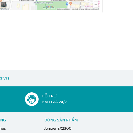
r.vn
HỖ TRỢ
BÁO GIÁ 24/7
ẠNG
DÒNG SẢN PHẨM
ches
Juniper EX2300