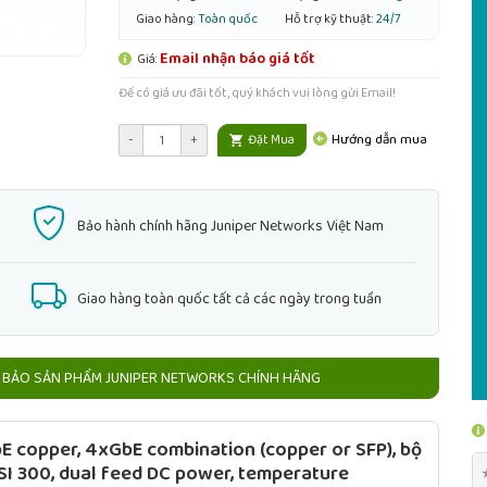
Giao hàng:
Toàn quốc
Hỗ trợ kỹ thuật:
24/7
Email nhận báo giá tốt
Giá:
Để có giá ưu đãi tốt, quý khách vui lòng gửi Email!
Hướng dẫn mua
-
+
Đặt Mua
Bảo hành chính hãng Juniper Networks Việt Nam
Giao hàng toàn quốc tất cả các ngày trong tuần
BẢO SẢN PHẨM JUNIPER NETWORKS CHÍNH HÃNG
E copper, 4xGbE combination (copper or SFP), bộ
SI 300, dual feed DC power, temperature