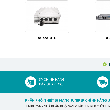
passively cooled, Junos OS (optics sold separately)
vấn hỗ trợ.
SẢN PHẨM
JUNIPER ACX1000-DC
ĐƯỢC PHÂN PH
JUNIPER.VN - NHÀ PHÂN PHỐI THIẾT BỊ MẠNG 
JUNIPER.VN phân phối
Juniper ACX1000-DC
chính
ACX500-O
A
Email báo giá
Juniper ACX1000-DC
info@jun
Liên hệ Hotline JUNIPER.VN
0522 388 688 - 05
SP CHÍNH HÃNG
ĐẦY ĐỦ CO, CQ
PHÂN PHỐI THIẾT BỊ MẠNG JUNIPER CHÍNH HÃNG U
JUNIPER.VN - NHÀ PHÂN PHỐI SẢN PHẨM JUNIPER CHÍNH 