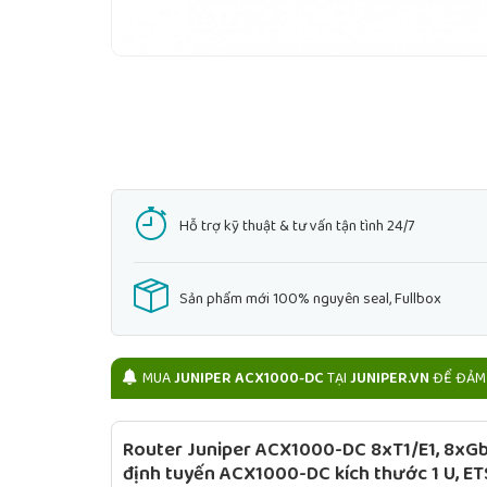
Hỗ trợ kỹ thuật & tư vấn tận tình 24/7
Sản phẩm mới 100% nguyên seal, Fullbox
MUA
JUNIPER ACX1000-DC
TẠI
JUNIPER.VN
ĐỂ ĐẢM 
Router Juniper ACX1000-DC 8xT1/E1, 8xGb
định tuyến ACX1000-DC kích thước 1 U, ET