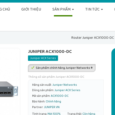
G CHỦ
GIỚI THIỆU
SẢN PHẨM
TIN TỨC
Router Juniper ACX1000-DC 
JUNIPER ACX1000-DC
Juniper ACX Series
Sản phẩm chính hãng Juniper Networks ®
Thông số sản phẩm Juniper ACX1000-DC
Hãng sản xuất:
Juniper Networks
Dòng sản phẩm:
Juniper ACX Series
Mã sản phẩm:
ACX1000-DC
Bảo hành:
Chính hãng
Partner:
JUNIPER.VN
Tình trạng:
Mới 100%
Trạng thái:
Còn hàng