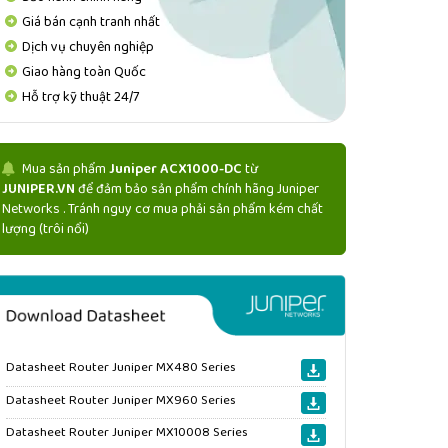
Giá bán cạnh tranh nhất
Dịch vụ chuyên nghiệp
Giao hàng toàn Quốc
Hỗ trợ kỹ thuật 24/7
Mua sản phẩm
Juniper ACX1000-DC
từ
JUNIPER.VN
để đảm bảo sản phẩm chính hãng Juniper
Networks . Tránh nguy cơ mua phải sản phẩm kém chất
lượng (trôi nổi)
Datasheet Router Juniper MX480 Series
Datasheet Router Juniper MX960 Series
Datasheet Router Juniper MX10008 Series