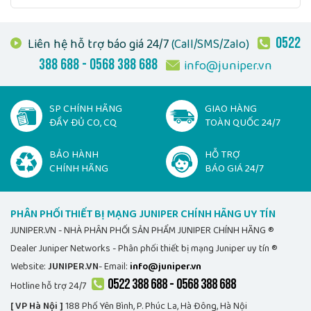
ưu hóa không gian. Cam kết uy tín, giá tốt.
0522
Liên hệ hỗ trợ báo giá 24/7
(Call/SMS/Zalo)
SẢN PHẨM
JUNIPER MX2008
ĐƯỢC PHÂN PHỐI CHÍNH
HÃNG BỞI
388 688 - 0568 388 688
info@juniper.vn
JUNIPER.VN - NHÀ PHÂN PHỐI THIẾT BỊ MẠNG JUNIPER
UY TÍN, DANH TIẾNG
SP CHÍNH HÃNG
GIAO HÀNG
JUNIPER.VN phân phối
Juniper MX2008
chính hãng uy tín
ĐẦY ĐỦ CO, CQ
TOÀN QUỐC 24/7
số 1️⃣ Việt Nam
Email báo giá
Juniper MX2008
info@juniper.vn
BẢO HÀNH
HỖ TRỢ
CHÍNH HÃNG
BÁO GIÁ 24/7
Liên hệ Hotline JUNIPER.VN
0522 388 688 - 0568 388
688
PHÂN PHỐI THIẾT BỊ MẠNG JUNIPER CHÍNH HÃNG UY TÍN
JUNIPER.VN - NHÀ PHÂN PHỐI SẢN PHẨM JUNIPER CHÍNH HÃNG ®
Dealer Juniper Networks - Phân phối thiết bị mạng Juniper uy tín ®
Website:
JUNIPER.VN
- Email:
info@juniper.vn
0522 388 688 - 0568 388 688
Hotline hỗ trợ 24/7
[ VP Hà Nội ]
188 Phố Yên Bình, P. Phúc La, Hà Đông, Hà Nội