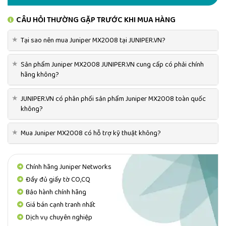
Cung cấp 40 Tbps dung lượng hệ thống và hỗ trợ lên
CÂU HỎI THƯỜNG GẶP TRƯỚC KHI MUA HÀNG
đến 400 giao diện 100GbE, 160 200GbE hoặc 80
400GbE.
★
Tại sao nên mua Juniper MX2008 tại JUNIPER.VN?
Tính khả dụng của dịch vụ không giới hạn
★
Sản phẩm Juniper MX2008 JUNIPER.VN cung cấp có phải chính
Kết hợp hỗ trợ cho hệ điều hành Junos cấp nhà cung
hãng không?
cấp dịch vụ với một kiến ​​trúc dự phòng hoàn toàn để
cung cấp dịch vụ không bị gián đoạn trong bất kỳ điều
★
JUNIPER.VN có phân phối sản phẩm Juniper MX2008 toàn quốc
kiện mạng nào.
không?
Phạm vi ứng dụng rộng rãi
★
Mua Juniper MX2008 có hỗ trợ kỹ thuật không?
Giải quyết các ứng dụng cốt lõi, cạnh và hội tụ và các
ứng dụng cốt lõi với mật độ và hiệu suất cực cao; các
ứng dụng bao gồm các dịch vụ dân cư và doanh nghiệp,
Chính hãng Juniper Networks
Kết nối Trung tâm Dữ liệu (DCI), Cổng kết nối SDN, định
Đầy đủ giấy tờ CO,CQ
tuyến dịch vụ và nhiều ứng dụng khác.
Bảo hành chính hãng
Giá bán cạnh tranh nhất
Bảo vệ đầu tư dài hạn
Dịch vụ chuyên nghiệp