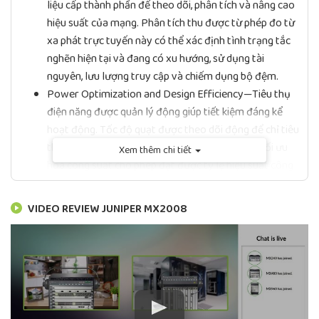
liệu cấp thành phần để theo dõi, phân tích và nâng cao
hiệu suất của mạng. Phân tích thu được từ phép đo từ
xa phát trực tuyến này có thể xác định tình trạng tắc
nghẽn hiện tại và đang có xu hướng, sử dụng tài
nguyên, lưu lượng truy cập và chiếm dụng bộ đệm.
Power Optimization and Design Efficiency—Tiêu thụ
điện năng được quản lý động giúp tiết kiệm đáng kể
hoạt động. Tốc độ quạt được theo dõi động để chỉ tiêu
thụ 20 phần trăm công suất tối đa của chúng. Tối ưu
Xem thêm chi tiết
hóa công suất cho phép đạt được tỷ lệ hiệu suất công
suất trên thông lượng là 0,3W / G.
VIDEO REVIEW JUNIPER MX2008