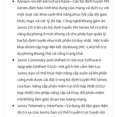
Always-on infrastructure base—Các bộ định tuyến MX
Series đảm bảo tính khả dụng của mạng và dịch vụ với
một loạt các khía cạnh khả năng phục hồi cấp độ giao
thức, logic và vật lý đa lớp. Công nghệ khung gầm ảo
Junos OS trên các bộ định tuyến MX Series hỗ trợ khả
năng dự phòng ở mức khung và cho phép bạn quản lý
hai bộ định tuyến như một phần tử duy nhất. Việc triển
khai nhóm tập hợp liên kết đa khung (MC-LAG) hỗ trợ
dự phòng khung, thẻ và cổng trạng thái.
Junos Continuity and Unified In-Service Software
Upgrade (Unified ISSU)—Với gói trình cắm liên tục
Junos, bạn có thể thực hiện nâng cấp suôn sẻ khi phần
cứng mới được cài đặt trong bộ định tuyến MX Series
của bạn. Nâng cấp phần mềm tại chỗ hợp nhất (ISSU
hợp nhất) cho phép nâng cấp và thay đổi phần mềm
mà không làm gián đoạn lưu lượng mạng.
Junos Telemetry Interface—Sử dụng dữ liệu giao diện
đo từ xa của Junos, bạn có thể truyền trực tuyến dữ