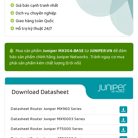
Giá bán cạnh tranh nhất
Dịch vụ chuyên nghiệp
Giao hàng toàn Quốc
Hỗ trợ kỹ thuật 24/7
Mua sản phẩm
Juniper MX304-BASE
từ
JUNIPER.VN
để đảm
bảo sản phẩm chính hãng Juniper Networks . Tránh nguy cơ mua
phải sản phẩm kém chất lượng (trôi nổi)
Datasheet Router Juniper MX960 Series
Datasheet Router Juniper MX10003 Series
Datasheet Router Juniper PT5000 Series