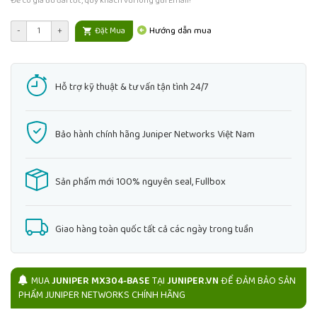
Để có giá ưu đãi tốt, quý khách vui lòng gửi Email!
Hướng dẫn mua
-
+
Đặt Mua
Hỗ trợ kỹ thuật & tư vấn tận tình 24/7
Bảo hành chính hãng Juniper Networks Việt Nam
Sản phẩm mới 100% nguyên seal, Fullbox
Giao hàng toàn quốc tất cả các ngày trong tuần
MUA
JUNIPER MX304-BASE
TẠI
JUNIPER.VN
ĐỂ ĐẢM BẢO SẢN
PHẨM JUNIPER NETWORKS CHÍNH HÃNG