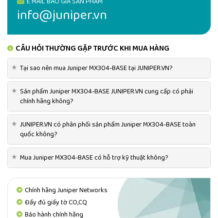
E MAIL BÁO GIÁ SẢN PHẨM
info@juniper.vn
CÂU HỎI THƯỜNG GẶP TRƯỚC KHI MUA HÀNG
★
Tại sao nên mua Juniper MX304-BASE tại JUNIPER.VN?
★
Sản phẩm Juniper MX304-BASE JUNIPER.VN cung cấp có phải
chính hãng không?
★
JUNIPER.VN có phân phối sản phẩm Juniper MX304-BASE toàn
quốc không?
★
Mua Juniper MX304-BASE có hỗ trợ kỹ thuật không?
Chính hãng Juniper Networks
Đầy đủ giấy tờ CO,CQ
Bảo hành chính hãng