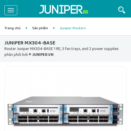
Toggle
navigation
Trang chủ
Sản phẩm
Juniper Routers
JUNIPER MX304-BASE
Router Juniper MX304-BASE 1 RE, 3 fan trays, and 2 power supplies
phân phối bởi ®
JUNIPER.VN