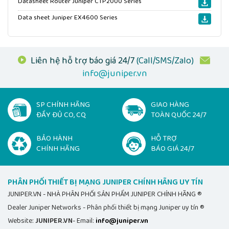
Datasheet Router Juniper CTP2000 Series
Data sheet Juniper EX4600 Series
Liên hệ hỗ trợ báo giá 24/7
(Call/SMS/Zalo)
info@juniper.vn
SP CHÍNH HÃNG
GIAO HÀNG
ĐẦY ĐỦ CO, CQ
TOÀN QUỐC 24/7
BẢO HÀNH
HỖ TRỢ
CHÍNH HÃNG
BÁO GIÁ 24/7
PHÂN PHỐI THIẾT BỊ MẠNG JUNIPER CHÍNH HÃNG UY TÍN
JUNIPER.VN - NHÀ PHÂN PHỐI SẢN PHẨM JUNIPER CHÍNH HÃNG ®
Dealer Juniper Networks - Phân phối thiết bị mạng Juniper uy tín ®
Website:
JUNIPER.VN
- Email:
info@juniper.vn