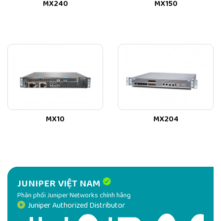
MX240
MX150
MX10
MX204
JUNIPER VIỆT NAM
Phân phối Juniper Networks chính hãng
Juniper Authorized Distributor