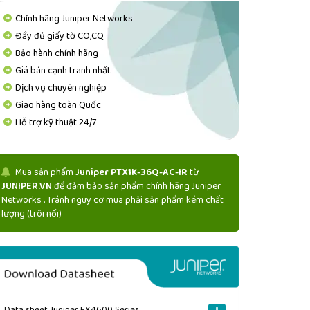
Chính hãng Juniper Networks
Đầy đủ giấy tờ CO,CQ
Bảo hành chính hãng
Giá bán cạnh tranh nhất
Dịch vụ chuyên nghiệp
Giao hàng toàn Quốc
Hỗ trợ kỹ thuật 24/7
Mua sản phẩm
Juniper PTX1K-36Q-AC-IR
từ
JUNIPER.VN
để đảm bảo sản phẩm chính hãng Juniper
Networks . Tránh nguy cơ mua phải sản phẩm kém chất
lượng (trôi nổi)
Data sheet Juniper EX4600 Series