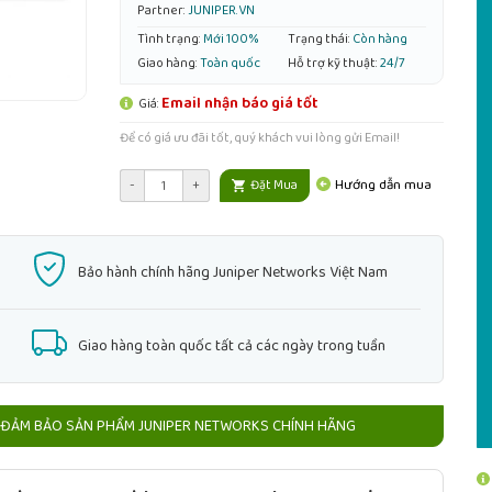
Partner:
JUNIPER.VN
Tình trạng:
Mới 100%
Trạng thái:
Còn hàng
Giao hàng:
Toàn quốc
Hỗ trợ kỹ thuật:
24/7
Email nhận báo giá tốt
Giá:
Để có giá ưu đãi tốt, quý khách vui lòng gửi Email!
Hướng dẫn mua
-
+
Đặt Mua
Bảo hành chính hãng Juniper Networks Việt Nam
Giao hàng toàn quốc tất cả các ngày trong tuần
ĐẢM BẢO SẢN PHẨM JUNIPER NETWORKS CHÍNH HÃNG