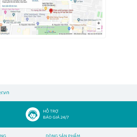
r.vn
HỖ TRỢ
BÁO GIÁ 24/7
ẠNG
DÒNG SẢN PHẨM