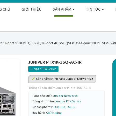
G CHỦ
GIỚI THIỆU
SẢN PHẨM
TIN TỨC
h 12-port 100GbE QSFP28/36-port 40GbE QSFP+/144-port 10GbE SFP+ with 4
JUNIPER PTX1K-36Q-AC-IR
Juniper PTX Series
Sản phẩm chính hãng Juniper Networks ®
Thông số sản phẩm Juniper PTX1K-36Q-AC-IR
Hãng sản xuất:
Juniper Networks
Dòng sản phẩm:
Juniper PTX Series
Mã sản phẩm:
PTX1K-36Q-AC-IR
Bảo hành:
Chính hãng