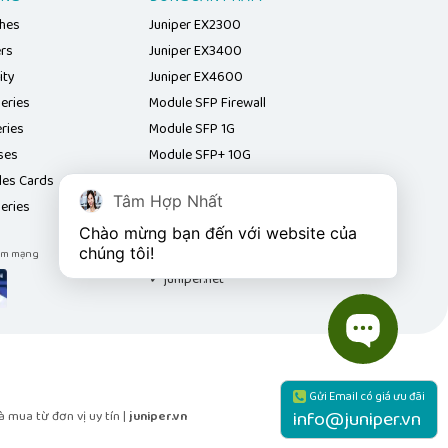
ches
Juniper EX2300
ers
Juniper EX3400
ity
Juniper EX4600
eries
Module SFP Firewall
ries
Module SFP 1G
ses
Module SFP+ 10G
les Cards
Module QSFP+ 40G
Tâm Hợp Nhất
eries
Module SFP Juniper
Chào mừng bạn đến với website của 
chúng tôi!
iệm mạng
Liên kết website
Vợt Pickleball
✓ juniper.net
Gửi Email có giá ưu đãi
info@juniper.vn
 mua từ đơn vị uy tín |
juniper.vn