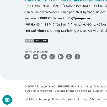
PHÂN PHỐI THIẾT BỊ MẠNG JUNIPER CHÍNH HÃNG U
UPG-18Q
JUNIPER.VN - NHÀ PHÂN PHỐI SẢN PHẨM JUNIPER CHÍNH 
S-PTX1K-
Dealer Juniper Networks - Phân phối thiết bị mạng Juniper u
UPG-
PTX1000 software license to add
Website:
JUNIPER.VN
- Email:
info@juniper.vn
18Q-IR
[ VP Hà Nội ]
188 Phố Yên Bình, P. Phúc La, Hà Đông, Hà Nội
S-PTX1K-
[ Hồ Chí Minh ]
12 Đường 10, Phường 9, Quận Gò Vấp, Hồ Ch
UPG-
PTX1000 software license to add 
18Q-R
JPSU-
1600W-
PTX1000 1600 W AC power supp
Kết nối với chúng tôi
AC-AFO
JPSU-
1600W-
PTX1000 1600 W DC power supp
DC-AFO
PTX1000-
PTX1000 fan
© 2018 Bản quyền thuộc
JUNIPER.VN
- Nhà phân phối Juniper
FAN-S
® All rights reserved - Vui lòng không sao chép nội dung khi 
Vui lòng liên hệ với chúng tôi theo các số Hotline c
Để tránh mua phải sản phẩm kém chất lượng. Cách tốt nhất
nhanh nhất.