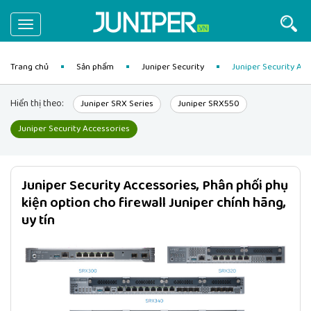
Toggle
navigation
Trang chủ
Sản phẩm
Juniper Security
Juniper Security Ac
Hiển thị theo:
Juniper SRX Series
Juniper SRX550
Juniper Security Accessories
Juniper Security Accessories, Phân phối phụ
kiện option cho firewall Juniper chính hãng,
uy tín