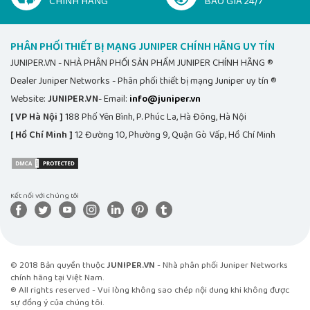
CHÍNH HÃNG
BÁO GIÁ 24/7
PHÂN PHỐI THIẾT BỊ MẠNG JUNIPER CHÍNH HÃNG UY TÍN
JUNIPER.VN - NHÀ PHÂN PHỐI SẢN PHẨM JUNIPER CHÍNH HÃNG ®
Dealer Juniper Networks - Phân phối thiết bị mạng Juniper uy tín ®
Website:
JUNIPER.VN
- Email:
info@juniper.vn
[ VP Hà Nội ]
188 Phố Yên Bình, P. Phúc La, Hà Đông, Hà Nội
[ Hồ Chí Minh ]
12 Đường 10, Phường 9, Quận Gò Vấp, Hồ Chí Minh
Kết nối với chúng tôi
© 2018 Bản quyền thuộc
JUNIPER.VN
- Nhà phân phối Juniper Networks
chính hãng tại Việt Nam.
® All rights reserved - Vui lòng không sao chép nội dung khi không được
sự đồng ý của chúng tôi.