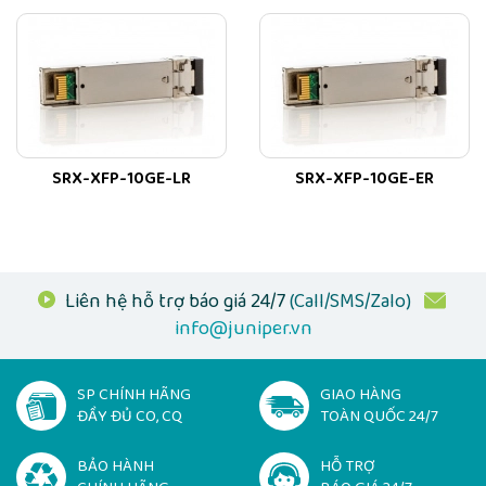
SRX-XFP-10GE-LR
SRX-XFP-10GE-ER
Liên hệ hỗ trợ báo giá 24/7
(Call/SMS/Zalo)
info@juniper.vn
SP CHÍNH HÃNG
GIAO HÀNG
ĐẦY ĐỦ CO, CQ
TOÀN QUỐC 24/7
BẢO HÀNH
HỖ TRỢ