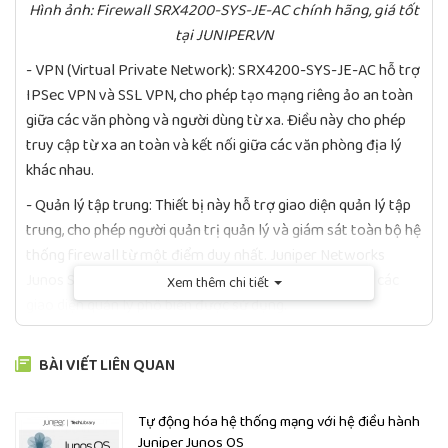
Hình ảnh: Firewall SRX4200-SYS-JE-AC chính hãng, giá tốt
tại JUNIPER.VN
- VPN (Virtual Private Network): SRX4200-SYS-JE-AC hỗ trợ
IPSec VPN và SSL VPN, cho phép tạo mạng riêng ảo an toàn
giữa các văn phòng và người dùng từ xa. Điều này cho phép
truy cập từ xa an toàn và kết nối giữa các văn phòng địa lý
khác nhau.
- Quản lý tập trung: Thiết bị này hỗ trợ giao diện quản lý tập
trung, cho phép người quản trị quản lý và giám sát toàn bộ hệ
thống firewall từ một điểm duy nhất. Juniper Networks
Junos Space và Juniper Networks Security Director là các
Xem thêm chi tiết
giao diện quản lý phổ biến được sử dụng.
- Quản lý và kiểm soát người dùng: SRX4200-SYS-JE-AC cho
BÀI VIẾT LIÊN QUAN
phép quản lý và kiểm soát quyền truy cập dựa trên vai trò và
chính sách. Bạn có thể thiết lập quyền truy cập và giới hạn
cho từng người dùng hoặc nhóm người dùng cụ thể.
Tự động hóa hệ thống mạng với hệ điều hành
Juniper Junos OS