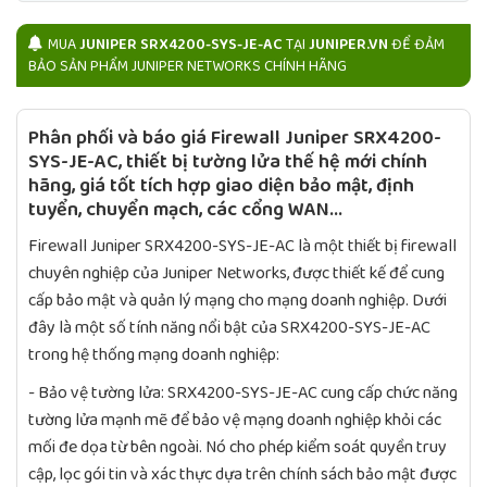
MUA
JUNIPER SRX4200-SYS-JE-AC
TẠI
JUNIPER.VN
ĐỂ ĐẢM
BẢO SẢN PHẨM JUNIPER NETWORKS CHÍNH HÃNG
Phân phối và báo giá Firewall Juniper SRX4200-
SYS-JE-AC, thiết bị tường lửa thế hệ mới chính
hãng, giá tốt tích hợp giao diện bảo mật, định
tuyển, chuyển mạch, các cổng WAN...
Firewall Juniper SRX4200-SYS-JE-AC là một thiết bị firewall
chuyên nghiệp của Juniper Networks, được thiết kế để cung
cấp bảo mật và quản lý mạng cho mạng doanh nghiệp. Dưới
đây là một số tính năng nổi bật của SRX4200-SYS-JE-AC
trong hệ thống mạng doanh nghiệp:
- Bảo vệ tường lửa: SRX4200-SYS-JE-AC cung cấp chức năng
tường lửa mạnh mẽ để bảo vệ mạng doanh nghiệp khỏi các
mối đe dọa từ bên ngoài. Nó cho phép kiểm soát quyền truy
cập, lọc gói tin và xác thực dựa trên chính sách bảo mật được