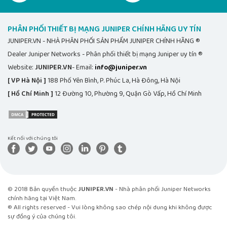
PHÂN PHỐI THIẾT BỊ MẠNG JUNIPER CHÍNH HÃNG UY TÍN
JUNIPER.VN - NHÀ PHÂN PHỐI SẢN PHẨM JUNIPER CHÍNH HÃNG ®
Dealer Juniper Networks - Phân phối thiết bị mạng Juniper uy tín ®
Website:
JUNIPER.VN
- Email:
info@juniper.vn
[ VP Hà Nội ]
188 Phố Yên Bình, P. Phúc La, Hà Đông, Hà Nội
[ Hồ Chí Minh ]
12 Đường 10, Phường 9, Quận Gò Vấp, Hồ Chí Minh
Kết nối với chúng tôi
© 2018 Bản quyền thuộc
JUNIPER.VN
- Nhà phân phối Juniper Networks
chính hãng tại Việt Nam.
® All rights reserved - Vui lòng không sao chép nội dung khi không được
sự đồng ý của chúng tôi.