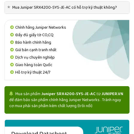
SẢN PHẨM
JUNIPER SRX4200-SYS-JE-AC
ĐƯỢC PHÂN
★
Mua Juniper SRX4200-SYS-JE-AC có hỗ trợ kỹ thuật không?
PHỐI CHÍNH HÃNG BỞI
JUNIPER.VN - NHÀ PHÂN PHỐI THIẾT BỊ MẠNG JUNIPER
UY TÍN, DANH TIẾNG
Chính hãng Juniper Networks
JUNIPER.VN phân phối
Juniper SRX4200-SYS-JE-AC
chính
Đầy đủ giấy tờ CO,CQ
hãng uy tín số 1️⃣ Việt Nam
Bảo hành chính hãng
Email báo giá
Juniper SRX4200-SYS-JE-AC
Giá bán cạnh tranh nhất
info@juniper.vn
Dịch vụ chuyên nghiệp
Liên hệ Hotline JUNIPER.VN
0522 388 688 - 0568 388
Giao hàng toàn Quốc
688
Hỗ trợ kỹ thuật 24/7
Mua sản phẩm
Juniper SRX4200-SYS-JE-AC
từ
JUNIPER.VN
để đảm bảo sản phẩm chính hãng Juniper Networks . Tránh nguy
cơ mua phải sản phẩm kém chất lượng (trôi nổi)