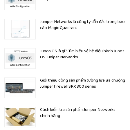
- Bảo vệ chống mã độc (Antivirus và Antispyware):
SRX4200-SYS-JE-AC tích hợp các công nghệ chống mã độc
để phát hiện và ngăn chặn các mối đe dọa từ phần mềm độc
Juniper Networks là công ty dẫn đầu trong báo
hại và phần mềm gián điệp.
cáo Magic Quadrant
Junos OS là gì? Tìm hiểu về hệ điều hành Junos
OS Juniper Networks
Giới thiệu dòng sản phẩm tường lửa ưa chuộng
Juniper firewall SRX 300 series
Cách kiểm tra sản phẩm Juniper Networks
chính hãng