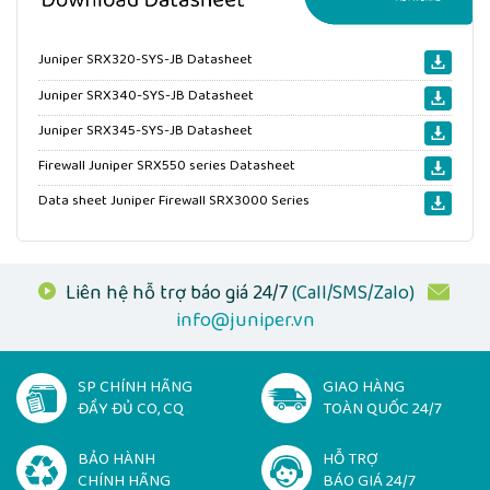
Juniper SRX320-SYS-JB Datasheet
Juniper SRX340-SYS-JB Datasheet
Juniper SRX345-SYS-JB Datasheet
Firewall Juniper SRX550 series Datasheet
Data sheet Juniper Firewall SRX3000 Series
Liên hệ hỗ trợ báo giá 24/7
(Call/SMS/Zalo)
info@juniper.vn
SP CHÍNH HÃNG
GIAO HÀNG
ĐẦY ĐỦ CO, CQ
TOÀN QUỐC 24/7
BẢO HÀNH
HỖ TRỢ
CHÍNH HÃNG
BÁO GIÁ 24/7