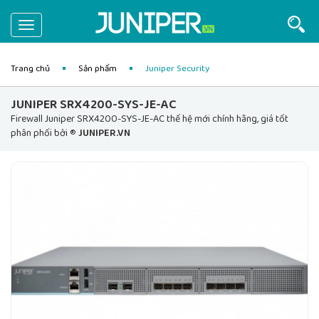
Toggle
navigation
Trang chủ
Sản phẩm
Juniper Security
JUNIPER SRX4200-SYS-JE-AC
Firewall Juniper SRX4200-SYS-JE-AC thế hệ mới chính hãng, giá tốt
phân phối bởi ®
JUNIPER.VN