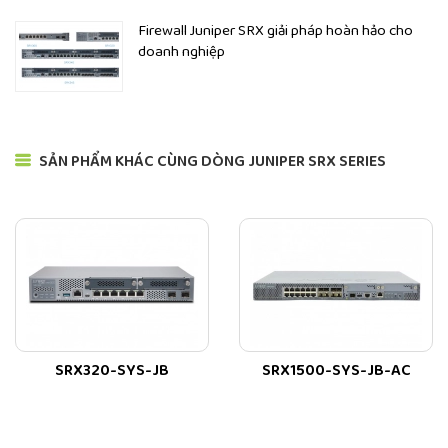
Firewall Juniper SRX giải pháp hoàn hảo cho
doanh nghiệp
Hình ảnh: Firewall SRX4200-SYS-JE-AC chính hãng, giá tốt
tại JUNIPER.VN
Những thông số chính trên Firewall Juniper
SRX4200-SYS-JE-AC
SẢN PHẨM KHÁC CÙNG DÒNG JUNIPER SRX SERIES
Dưới đây là một số thông tin về SRX4200-SYS-JE-AC
- Hiệu suất:
Tốc độ xử lý gói tin: 60 Gbps
Thông lượng tường lửa (Firewall throughput): 30 Gbps
Thông lượng IPS (IPS throughput): 15 Gbps
Thông lượng VPN (VPN throughput): 7.5 Gbps
SRX320-SYS-JB
SRX1500-SYS-JB-AC
Số lượng kết nối đồng thời (Concurrent connections): 8 triệu
- Giao diện mạng: