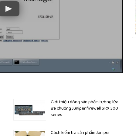
Giới thiệu dòng sản phẩm tường lửa
ưa chuộng Juniper firewall SRX 300
series
5
tion Security, IPS, AV, URL filtering and Anti-Spam for SRX345
Cách kiểm tra sản phẩm Juniper