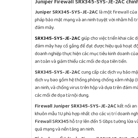
Juniper Firewall SRX345-SYS-JE-2AC chín
Juniper SRX345-SYS-JE-2AC
là một firewall của 
pháp bảo mật mạng và an ninh tuyệt vời nhằm hỗ tr
đám mây.
SRX345-SYS-JE-2AC
giúp cho việc triển khai các 
đám mây hay cố gắng để đạt được hiệu quả hoạt độ
doanh nghiệp thực hiện các mục tiêu kinh doanh của 
an toàn và giảm thiểu các mối đe dọa tiên tiến.
SRX345-SYS-JE-2AC
cung cấp các dịch vụ bảo mật
dịch vụ bao gồm hệ thống phòng chống xâm nhập (IP
an ninh, và chống virus trên hộp và dựa trên đám m
các mối đe dọa từ nội dung.
Firewall Juniper SRX345-SYS-JE-2AC
kết nối an
khuôn mẫu 1U phù hợp nhất cho các vị trí doanh ng
Firewall SRX345
hỗ trợ lên đến 5 Gbps tường lửa v
quả mạng và nền tảng an ninh.