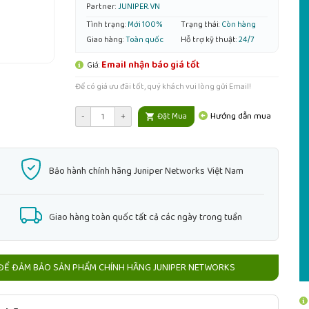
Partner:
JUNIPER.VN
Tình trạng:
Mới 100%
Trạng thái:
Còn hàng
Giao hàng:
Toàn quốc
Hỗ trợ kỹ thuật:
24/7
Email nhận báo giá tốt
Giá:
Để có giá ưu đãi tốt, quý khách vui lòng gửi Email!
Hướng dẫn mua
-
+
Đặt Mua
Bảo hành chính hãng Juniper Networks Việt Nam
Giao hàng toàn quốc tất cả các ngày trong tuần
ĐỂ ĐẢM BẢO SẢN PHẨM CHÍNH HÃNG JUNIPER NETWORKS