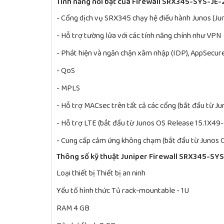
Tính năng nổi bật của Firewall SRX345-SYS-JE
- Cổng dịch vụ SRX345 chạy hệ điều hành Junos (Ju
- Hỗ trợ tường lửa với các tính năng chính như VPN
- Phát hiện và ngăn chặn xâm nhập (IDP), AppSecu
- QoS
- MPLS
- Hỗ trợ MACsec trên tất cả các cổng (bắt đầu từ 
- Hỗ trợ LTE (bắt đầu từ Junos OS Release 15.1X49
- Cung cấp cảm ứng không chạm (bắt đầu từ Junos 
Thông số kỹ thuật Juniper Firewall SRX345-SY
Loại thiết bị Thiết bị an ninh
Yếu tố hình thức Tủ rack-mountable - 1U
RAM 4 GB