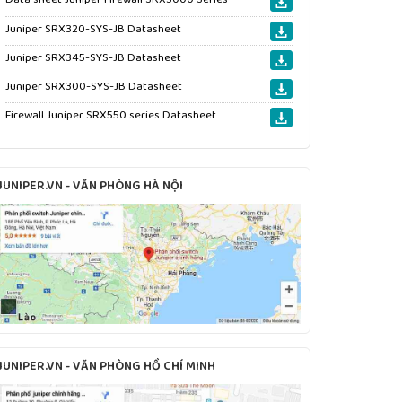
Juniper SRX320-SYS-JB Datasheet
Juniper SRX345-SYS-JB Datasheet
Juniper SRX300-SYS-JB Datasheet
Firewall Juniper SRX550 series Datasheet
JUNIPER.VN - VĂN PHÒNG HÀ NỘI
JUNIPER.VN - VĂN PHÒNG HỒ CHÍ MINH