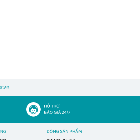
r.vn
HỖ TRỢ
BÁO GIÁ 24/7
ẠNG
DÒNG SẢN PHẨM