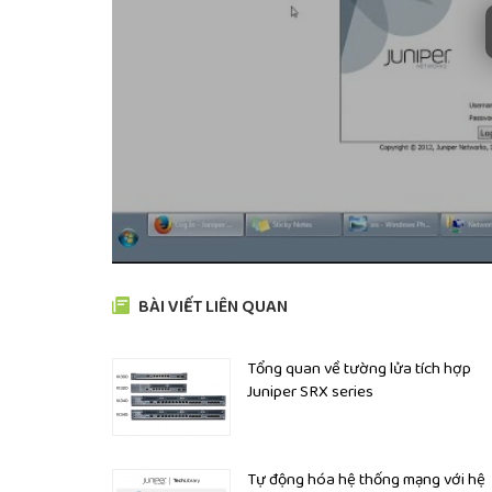
Số nguyên tắc NAT tối đa: 2000
Địa chỉ MAC: 15000
IPSec Đường hầm VPN: 2048
Đường hầm GRE: 1024
Khu an ninh: 64 Bộ
định tuyến ảo: 128
Giao diện ảo (VLAN): 3000
Số lượng người dùng tối đa: 200
BÀI VIẾT LIÊN QUAN
Giao thức VoIP SDP
Kích thước (WxDxH) 44,09 cm x 37,01 cm x 4,36 cm
Tổng quan về tường lửa tích hợp
Juniper SRX series
Cân nặng 4,9 kg
Phần mềm License cho Firewall Juniper SRX34
SRX345-CS-BUN-1
1 year subscription for Applica
Tự động hóa hệ thống mạng với hệ