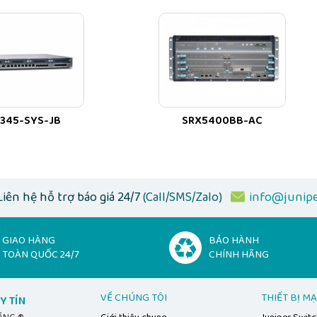
345-SYS-JB
SRX5400BB-AC
Liên hệ hỗ trợ báo giá 24/7
(Call/SMS/Zalo)
info@junipe
GIAO HÀNG
BẢO HÀNH
TOÀN QUỐC 24/7
CHÍNH HÃNG
VỀ CHÚNG TÔI
THIẾT BỊ M
Y TÍN