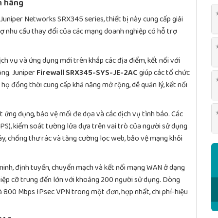
h hãng
Juniper Networks SRX345 series, thiết bị này cung cấp giải
ợ nhu cầu thay đổi của các mạng doanh nghiệp có hỗ trợ
dịch vụ và ứng dụng mới trên khắp các địa điểm, kết nối với
ng. Juniper
Firewall SRX345-SYS-JE-2AC
giúp các tổ chức
họ đồng thời cung cấp khả năng mở rộng, dễ quản lý, kết nối
 ứng dụng, bảo vệ mối đe dọa và các dịch vụ tình báo. Các
S), kiểm soát tường lửa dựa trên vai trò của người sử dụng
ây, chống thư rác và tăng cường lọc web, bảo vệ mạng khỏi
 ninh, định tuyến, chuyển mạch và kết nối mạng WAN ở dạng
hiệp cỡ trung đến lớn với khoảng 200 người sử dụng. Dòng
à 800 Mbps IPsec VPN trong một đơn, hợp nhất, chi phí-hiệu