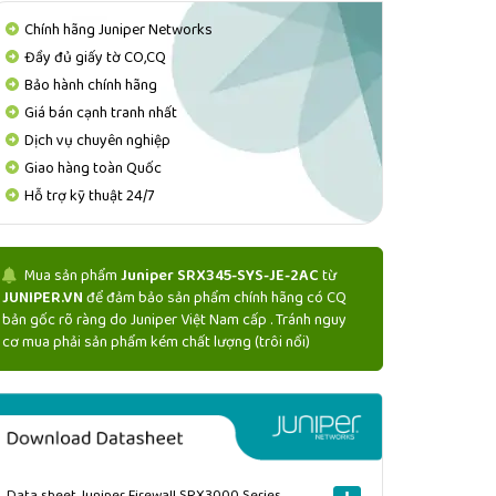
Chính hãng Juniper Networks
Đầy đủ giấy tờ CO,CQ
Bảo hành chính hãng
Giá bán cạnh tranh nhất
Dịch vụ chuyên nghiệp
Giao hàng toàn Quốc
Hỗ trợ kỹ thuật 24/7
Mua sản phẩm
Juniper SRX345-SYS-JE-2AC
từ
JUNIPER.VN
để đảm bảo sản phẩm chính hãng có CQ
bản gốc rõ ràng do Juniper Việt Nam cấp . Tránh nguy
cơ mua phải sản phẩm kém chất lượng (trôi nổi)
Data sheet Juniper Firewall SRX3000 Series