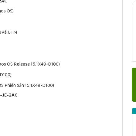
-2AC
nos OS)
re và UTM
Junos OS Release 15.1X49-D100)
-D100)
OS Phiên bản 15.1X49-D100)
S-JE-2AC