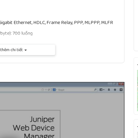
, Gigabit Ethernet, HDLC, Frame Relay, PPP, MLPPP, MLFR
 byte): 700 luồng
thêm chi tiết
 byte): Lưu
thời: 512000