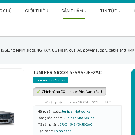
G CHỦ
GIỚI THIỆU
SẢN PHẨM
TIN TỨC
E, 4x MPIM slots, 4G RAM, 8G Flash, dual AC power supply, cable and RMK) a
JUNIPER SRX345-SYS-JE-2AC
Juniper SRX Series
Chính hãng CQ Juniper Việt Nam cấp ®
Thông số sản phẩm Juniper SRX345-SYS-JE-2AC
Hãng sản xuất:
Juniper Networks
Dòng sản phẩm:
Juniper SRX Series
Mã sản phẩm:
SRX345-SYS-JE-2AC
Bảo hành:
Chính hãng