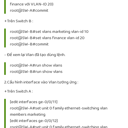
finance với VLAN-ID 20)
root@SW-A#commit
+Trên Switch B :
root@SW-B#set vlans marketing vlan-id 10
root@SW-B#set vlans finance vlan-id 20
root@SW-B#commit
- Để xem lại Vlan đã tạo dùng lệnh.
root@SW-A#run show vlans
root@SW-B#run show vlans
2.Cấu hình interface vào Vlan tướng ứng :
+Trên Switch A :
[edit interfaces ge-0/0/11]
root@SW-A#set unit 0 family ethernet-switching vlan
members marketing
[edit interfaces ge-0/0/12]
root@SW-A#set unit 0 family ethernet-switching vlan