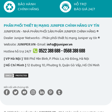
BẢO HÀNH
HỖ TRỢ
CHÍNH HÃNG
BÁO GIÁ 24/7
PHÂN PHỐI THIẾT BỊ MẠNG JUNIPER CHÍNH HÃNG UY TÍN
JUNIPER.VN - NHÀ PHÂN PHỐI SẢN PHẨM JUNIPER CHÍNH HÃNG ®
Dealer Juniper Networks - Phân phối thiết bị mạng Juniper uy tín ®
Website:
JUNIPER.VN
- Email:
info@juniper.vn
0522 388 688 - 0568 388 688
Hotline hỗ trợ 24/7
[ VP Hà Nội ]
188 Phố Yên Bình, P. Phúc La, Hà Đông, Hà Nội
[ Hồ Chí Minh ]
12 Đường 10, Phường 9, Quận Gò Vấp, Hồ Chí Minh
Kết nối với chúng tôi