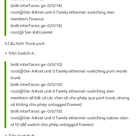
[edit interfaces ge-0/0/14]
root@SW-B#set unit 0 family ethernet-switching vlan
members finance
[edit interfaces ge-0/0/14]
root@ SW-B#commit
3.Cấu hình Trunk port :
+ Trên Switch A :
[edit interfaces ge-0/0/10]
root@SW-A#set unit 0 family ethernet-switching port-mode
trunk
[edit interfaces ge-0/0/10]
root@SW-A#set unit 0 family ethernet-switching vlan
members all (tất cả các Vlan sẽ cho phép qua port trunk, nhưng
sẽ không cho phép untagged frames)
[edit interfaces ge-0/0/10]
root@SW-A#set unit 0 family ethernet-switching native-vlan-
id 10 (để switch cho phép untagged frames)