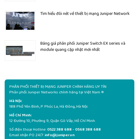
Tìm hiểu đôi nét về thiết bị mạng Juniper Network
Bảng giá phân phối Juniper Switch EX series và
module quang cập nhật mới nhất
PHÂN PHỐI THIẾT BỊ MẠNG JUNIPER CHÍNH HÃNG UY TÍN
Phân phối Juniper Networks chính hãng tại Việt Nam ®
Hà Nội:
188 Phố Yên Bình, P. Phúc La, Hà Đông, Hà Nội.
Hồ Chí Minh:
12 Đường 10, Phường 9, Quận Gò Vấp, Hồ Chí Minh.
Số điện thoại Hotline:
0522 388 688 - 0568 388 688
Email nhận PO 24/7:
info@juniper.vn