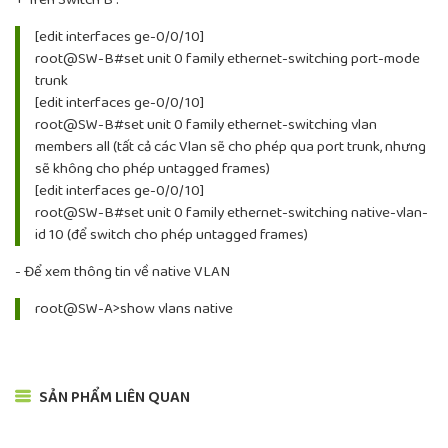
+ Trên Switch B :
[edit interfaces ge-0/0/10]
root@SW-B#set unit 0 family ethernet-switching port-mode
trunk
[edit interfaces ge-0/0/10]
root@SW-B#set unit 0 family ethernet-switching vlan
members all (tất cả các Vlan sẽ cho phép qua port trunk, nhưng
sẽ không cho phép untagged frames)
[edit interfaces ge-0/0/10]
root@SW-B#set unit 0 family ethernet-switching native-vlan-
id 10 (để switch cho phép untagged frames)
- Để xem thông tin về native VLAN
root@SW-A>show vlans native
SẢN PHẨM LIÊN QUAN