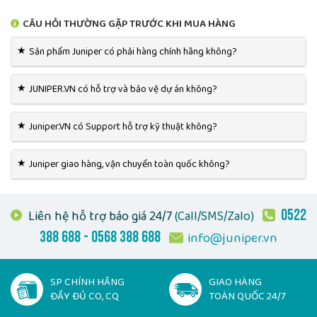
CÂU HỎI THƯỜNG GẶP TRƯỚC KHI MUA HÀNG
★
Sản phẩm Juniper có phải hàng chính hãng không?
★
JUNIPER.VN có hỗ trợ và bảo vệ dự án không?
★
Juniper.VN có Support hỗ trợ kỹ thuật không?
★
Juniper giao hàng, vận chuyển toàn quốc không?
0522
Liên hệ hỗ trợ báo giá 24/7
(Call/SMS/Zalo)
388 688 - 0568 388 688
info@juniper.vn
SP CHÍNH HÃNG
GIAO HÀNG
ĐẦY ĐỦ CO, CQ
TOÀN QUỐC 24/7