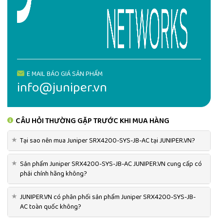
Application visibility and
35
2
control in Gbps
2
20
Recommended IPS in Gbps
Next-generation firewall in
15
2
Gbps
Connections per second
E MAIL BÁO GIÁ SẢN PHẨM
300,000
info@juniper.vn
(CPS)
Maximum security policies
60,000
Maximum concurrent
10 million
CÂU HỎI THƯỜNG GẶP TRƯỚC KHI MUA HÀNG
sessions (IPv4 or IPv6)
Route table size (RIB/FIB)
2 million / 2 million
★
Tại sao nên mua Juniper SRX4200-SYS-JB-AC tại JUNIPER.VN?
(IPv4 or IPv6)
Juniper SRX4200-SYS-JB-AC
cung cấp khả năng chống lại
★
Sản phẩm Juniper SRX4200-SYS-JB-AC JUNIPER.VN cung cấp có
các mối đe dọa mạng nâng cao, bảo mật cấp doanh nghiệp và
phải chính hãng không?
khả năng quản lý mạng tinh vi.
★
JUNIPER.VN có phân phối sản phẩm Juniper SRX4200-SYS-JB-
AC toàn quốc không?
SẢN PHẨM
JUNIPER SRX4200-SYS-JB-AC
ĐƯỢC PHÂN