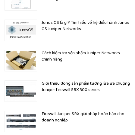
AC
Connectivity
Total onboard ports
8x1GbE/10GbE
Junos OS là gì? Tìm hiểu về hệ điều hành Junos
Onboard small form-factor
OS Juniper Networks
pluggable plus (SFP+)
8x1GbE/10GbE
transceiver ports
Out-of-Band (OOB)
1x1GbE
Cách kiểm tra sản phẩm Juniper Networks
management ports
chính hãng
Dedicated high availability
2x1GbE/10GbE
(HA) ports
(SFP/SFP+)
Console (RJ-45)
1
Giới thiệu dòng sản phẩm tường lửa ưa chuộng
USB 2.0 ports (type A)
2
Juniper firewall SRX 300 series
Memory and Storage
System memory (RAM)
64 GB
Secondary storage (SSD)
240 GB with 1+1 RAID
Firewall Juniper SRX giải pháp hoàn hảo cho
Dimensions and Power
doanh nghiệp
Form factor
1 U
17.48 x 1.7.x.25 in