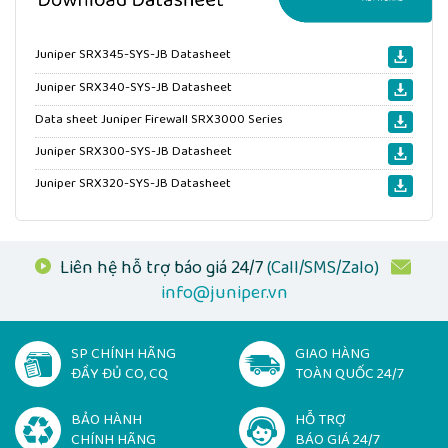
Juniper SRX345-SYS-JB Datasheet
Juniper SRX340-SYS-JB Datasheet
Data sheet Juniper Firewall SRX3000 Series
Juniper SRX300-SYS-JB Datasheet
Juniper SRX320-SYS-JB Datasheet
Liên hệ hỗ trợ báo giá 24/7
(Call/SMS/Zalo)
info@juniper.vn
SP CHÍNH HÃNG
GIAO HÀNG
ĐẦY ĐỦ CO, CQ
TOÀN QUỐC 24/7
BẢO HÀNH
HỖ TRỢ
CHÍNH HÃNG
BÁO GIÁ 24/7