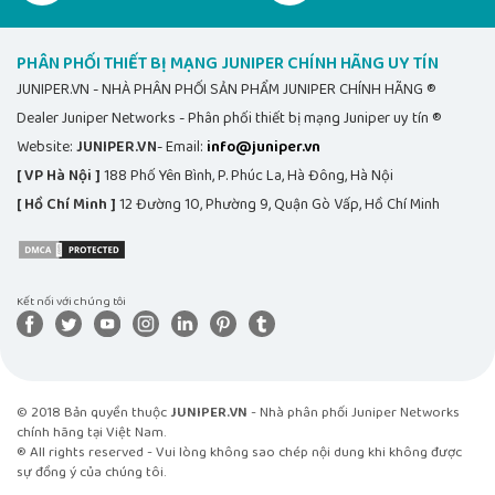
PHÂN PHỐI THIẾT BỊ MẠNG JUNIPER CHÍNH HÃNG UY TÍN
JUNIPER.VN - NHÀ PHÂN PHỐI SẢN PHẨM JUNIPER CHÍNH HÃNG ®
Dealer Juniper Networks - Phân phối thiết bị mạng Juniper uy tín ®
Website:
JUNIPER.VN
- Email:
info@juniper.vn
[ VP Hà Nội ]
188 Phố Yên Bình, P. Phúc La, Hà Đông, Hà Nội
[ Hồ Chí Minh ]
12 Đường 10, Phường 9, Quận Gò Vấp, Hồ Chí Minh
Kết nối với chúng tôi
© 2018 Bản quyền thuộc
JUNIPER.VN
- Nhà phân phối Juniper Networks
chính hãng tại Việt Nam.
® All rights reserved - Vui lòng không sao chép nội dung khi không được
sự đồng ý của chúng tôi.