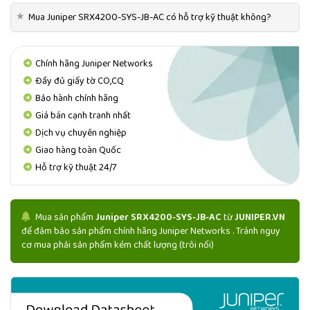
PHỐI CHÍNH HÃNG BỞI
★
Mua Juniper SRX4200-SYS-JB-AC có hỗ trợ kỹ thuật không?
JUNIPER.VN - NHÀ PHÂN PHỐI THIẾT BỊ MẠNG JUNIPER
UY TÍN, DANH TIẾNG
Chính hãng Juniper Networks
JUNIPER.VN phân phối
Juniper SRX4200-SYS-JB-AC
Đầy đủ giấy tờ CO,CQ
chính hãng uy tín số 1️⃣ Việt Nam
Bảo hành chính hãng
Email báo giá
Juniper SRX4200-SYS-JB-AC
Giá bán cạnh tranh nhất
info@juniper.vn
Dịch vụ chuyên nghiệp
Liên hệ Hotline JUNIPER.VN
0522 388 688 - 0568 388
Giao hàng toàn Quốc
688
Hỗ trợ kỹ thuật 24/7
Mua sản phẩm
Juniper SRX4200-SYS-JB-AC
từ
JUNIPER.VN
để đảm bảo sản phẩm chính hãng Juniper Networks . Tránh nguy
cơ mua phải sản phẩm kém chất lượng (trôi nổi)