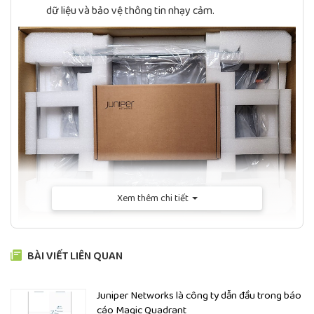
dữ liệu và bảo vệ thông tin nhạy cảm.
Xem thêm chi tiết
Unbox Juniper SRX4200-SYS-JB-AC
BÀI VIẾT LIÊN QUAN
Thông số kỹ thuật Firewall Juniper SRX4200-SYS-
JB-AC
Juniper Networks là công ty dẫn đầu trong báo
SRX4200-SYS-JE-
Product Name
cáo Magic Quadrant