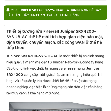
MUA
JUNIPER SRX4200-SYS-JB-AC
TẠI
JUNIPER.VN
ĐỂ ĐẢM
BẢO SẢN PHẨM JUNIPER NETWORKS CHÍNH HÃNG
Thiết bị tường lửa Firewall Juniper SRX4200-
SYS-JB-AC thế hệ mới tích hợp giao diện bảo mật,
định tuyển, chuyển mạch, các cổng WAN ở thế hệ
tiếp theo
Juniper SRX4200-SYS-JB-AC
là một thiết bị an ninh mạng
hiệu quả và mạnh mẽ đến từ Juniper Networks, công ty hàng
đầu trong lĩnh vực thiết bị mạng và an ninh mạng.
Juniper
SRX4200
cung cấp một giải pháp an ninh mạng hiệu quả, linh
hoạt và dễ quản lý. Nó được thiết kế để bảo vệ các mạng
doanh nghiệp, đặc biệt là những mạng cần đến việc cân bằng
tải truy cập và khả năng mở rộng.