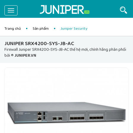
Toggle
navigation
Trang chủ
Sản phẩm
Juniper Security
JUNIPER SRX4200-SYS-JB-AC
Firewall Juniper SRX4200-SYS-JB-AC thế hệ mới, chính hãng phân phối
bởi ®
JUNIPER.VN