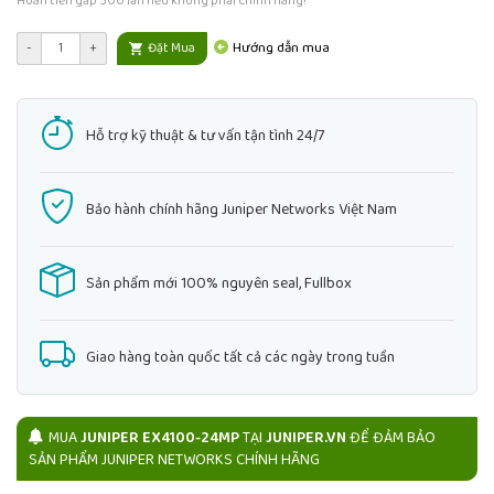
Hoàn tiền gấp 500 lần nếu không phải chính hãng!
Hướng dẫn mua
-
+
Đặt Mua
Hỗ trợ kỹ thuật & tư vấn tận tình 24/7
Bảo hành chính hãng Juniper Networks Việt Nam
Sản phẩm mới 100% nguyên seal, Fullbox
Giao hàng toàn quốc tất cả các ngày trong tuần
MUA
JUNIPER EX4100-24MP
TẠI
JUNIPER.VN
ĐỂ ĐẢM BẢO
SẢN PHẨM JUNIPER NETWORKS CHÍNH HÃNG