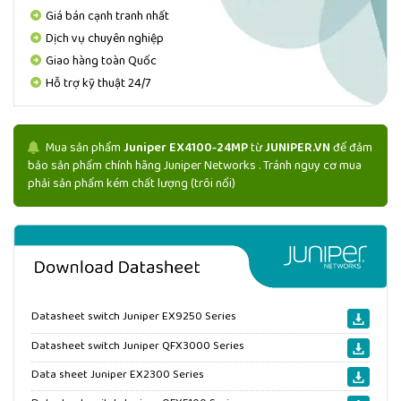
Giá bán cạnh tranh nhất
Dịch vụ chuyên nghiệp
Giao hàng toàn Quốc
Hỗ trợ kỹ thuật 24/7
Mua sản phẩm
Juniper EX4100-24MP
từ
JUNIPER.VN
để đảm
bảo sản phẩm chính hãng Juniper Networks . Tránh nguy cơ mua
phải sản phẩm kém chất lượng (trôi nổi)
Datasheet switch Juniper EX9250 Series
Datasheet switch Juniper QFX3000 Series
Data sheet Juniper EX2300 Series