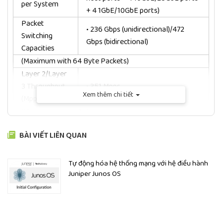
per System
+ 4 1GbE/10GbE ports)
Packet
• 236 Gbps (unidirectional)/472
Switching
Gbps (bidirectional)
Capacities
(Maximum with 64 Byte Packets)
Layer 2/Layer
3 Throughput
• 351 Mpps
Xem thêm chi tiết
(Mpps)
(Maximum with 64 Byte Packets)
• 200 Gbps Virtual Chassis
BÀI VIẾT LIÊN QUAN
Backplane
interconnect to combine up to 10
units as a single logical device
• Power supplies: Autosensing;
Tự động hóa hệ thống mạng với hệ điều hành
Juniper Junos OS
100-120 V/200-240 V; 920 W AC
Power
AFO, dual load sharing hot-
Options
swappable internal redundant
power supplies