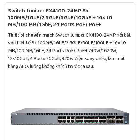
Switch Juniper EX4100-24MP 8x
100MB/1GbE/2.5GbE/5GbE/10GbE + 16x 10
MB/100 MB/1GbE, 24 Ports PoE/ PoE+
Thiết bị chuyển mạch
Switch Juniper EX4100-24MP nổi bật
với thiết kế 8x 100MB/1GbE/2.5GbE/5GbE/10GbE + 16x 10
MB/100 MB/1GbE, 24 Ports PoE/ PoE+,740W/1620W,
12x10GbE, 4 Ports 25GbE, 920W điện xoay chiều, làm mát
bằng AFO, luồng không khí từ trước ra sau.