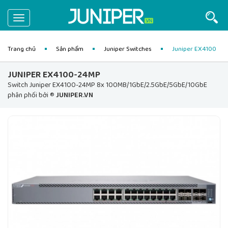
Toggle
navigation
Trang chủ
Sản phẩm
Juniper Switches
Juniper EX4100
JUNIPER EX4100-24MP
Switch Juniper EX4100-24MP 8x 100MB/1GbE/2.5GbE/5GbE/10GbE
phân phối bởi ®
JUNIPER.VN