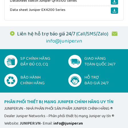
Datasheet switch Juniper QFX5100 Series
Data sheet Juniper EX4200 Series
Liên hệ hỗ trợ báo giá 24/7
(Call/SMS/Zalo)
info@juniper.vn
SP CHÍNH HÃNG
GIAO HÀNG
ĐẦY ĐỦ CO, CQ
TOÀN QUỐC 24/7
BẢO HÀNH
HỖ TRỢ
CHÍNH HÃNG
BÁO GIÁ 24/7
PHÂN PHỐI THIẾT BỊ MẠNG JUNIPER CHÍNH HÃNG UY TÍN
JUNIPER.VN - NHÀ PHÂN PHỐI SẢN PHẨM JUNIPER CHÍNH HÃNG ®
Dealer Juniper Networks - Phân phối thiết bị mạng Juniper uy tín ®
Website:
JUNIPER.VN
- Email:
info@juniper.vn