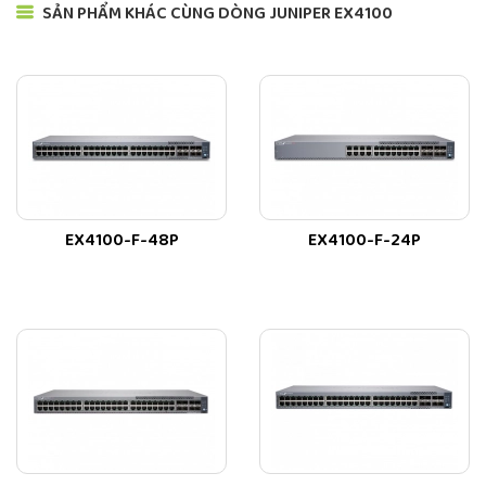
• Maximum current inrush: 30 amps
SẢN PHẨM KHÁC CÙNG DÒNG JUNIPER EX4100
• Minimum number of PSUs
required for fully loaded chassis: 1
per switch
Dimensions (W
• Base Unit: 44.1 x 4.37 x 35 cm
x H x D)
• With power supply installed: 44.1
x 4.37 x 38.24 cm
• Height: 1 U
EX4100-F-48P
EX4100-F-24P
System
• Switch with no power supply or
Weight
fan module : 4.57 kg
• 920 W AC power supply: 0.85 kg
• Fan module: 0.07 kg
Environmental
• Operating temperature: 32° to
Ranges
113° F (0° to 45° C)
• Storage temperature: -40° to
158° F (-40° to 70° C)
• Operating altitude: Up to 5000 ft