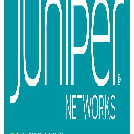
UY TÍN, DANH TIẾNG
JUNIPER.VN phân phối
Juniper EX4100-24MP
chính hãng
uy tín số 1️⃣ Việt Nam
Email báo giá
Juniper EX4100-24MP
info@juniper.vn
Liên hệ Hotline JUNIPER.VN
0522 388 688 - 0568 388
688