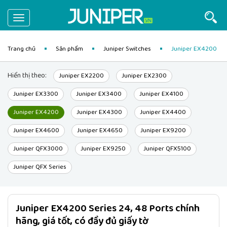
Toggle
navigation
Trang chủ
Sản phẩm
Juniper Switches
Juniper EX4200
Hiển thị theo:
Juniper EX2200
Juniper EX2300
Juniper EX3300
Juniper EX3400
Juniper EX4100
Juniper EX4200
Juniper EX4300
Juniper EX4400
Juniper EX4600
Juniper EX4650
Juniper EX9200
Juniper QFX3000
Juniper EX9250
Juniper QFX5100
Juniper QFX Series
Juniper EX4200 Series 24, 48 Ports chính
hãng, giá tốt, có đầy đủ giấy tờ