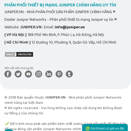
PHÂN PHỐI THIẾT BỊ MẠNG JUNIPER CHÍNH HÃNG UY TÍN
JUNIPER.VN - NHÀ PHÂN PHỐI SẢN PHẨM JUNIPER CHÍNH HÃNG ®
Dealer Juniper Networks - Phân phối thiết bị mạng Juniper uy tín ®
Website:
JUNIPER.VN
- Email:
info@juniper.vn
[ VP Hà Nội ]
188 Phố Yên Bình, P. Phúc La, Hà Đông, Hà Nội
[ Hồ Chí Minh ]
12 Đường 10, Phường 9, Quận Gò Vấp, Hồ Chí Minh
Kết nối với chúng tôi
© 2018 Bản quyền thuộc
JUNIPER.VN
- Nhà phân phối Juniper Networks
chính hãng tại Việt Nam.
® All rights reserved - Vui lòng không sao chép nội dung khi không được
sự đồng ý của chúng tôi.
Để tránh mua phải sản phẩm kém chất lượng. Cách tốt nhất để đảm bảo
Gửi Email có giá ưu đãi
để mua đúng sản phẩm Juniper Networks chính hãng tại Việt Nam là mua