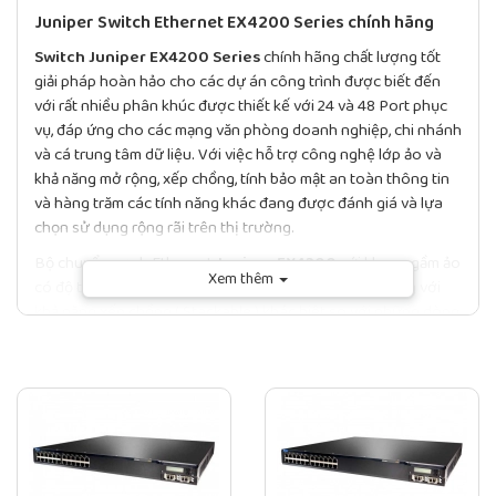
Juniper Switch Ethernet EX4200 Series chính hãng
Switch Juniper EX4200 Series
chính hãng chất lượng tốt
giải pháp hoàn hảo cho các dự án công trình được biết đến
với rất nhiều phân khúc được thiết kế với 24 và 48 Port phục
vụ, đáp ứng cho các mạng văn phòng doanh nghiệp, chi nhánh
và cá trung tâm dữ liệu. Với việc hỗ trợ công nghệ lớp ảo và
khả năng mở rộng, xếp chồng, tính bảo mật an toàn thông tin
và hàng trăm các tính năng khác đang được đánh giá và lựa
chọn sử dụng rộng rãi trên thị trường.
Bộ chuyển mạch Ethernet
Juniper EX4200
với khung gầm ảo
Xem thêm
có độ tin cậy cao, linh hoạt tiện lợi trong lắp đặt thi công với
khả năng xếp chồng ( Stackable ) khác biệt so với những dòng
đi trước. Thiết bị chuyển mạch này cung cấp đồi đủ các tính
năng chuyển đổi của lớp 2 và lớp 3.
Switch Ethernet EX4200
đáp ứng nhu cầu sử dụng trong các ứng dụng hiệu năng cao
bao gồm triển khai truy cập Gigabit Ethernet.