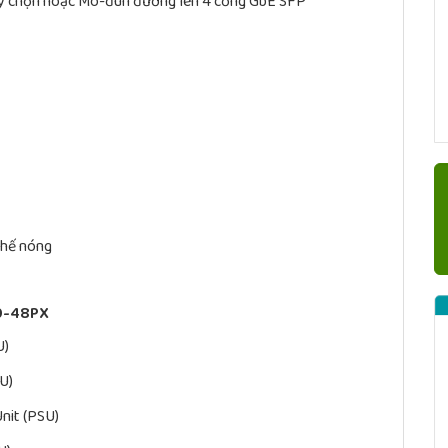
y chọn hoặc Mô-đun đường lên 4 cổng GbE SFP
thế nóng
00-48PX
U)
U)
it (PSU)