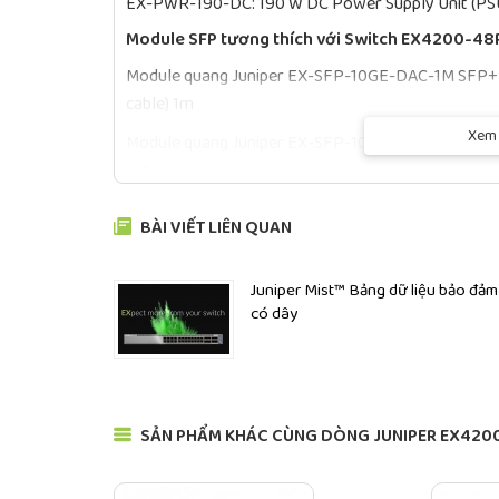
EX-PWR-190-DC: 190 W DC Power Supply Unit (PS
Module SFP tương thích với Switch EX4200-48
Module quang Juniper EX-SFP-10GE-DAC-1M SFP+ 10
cable) 1m
Xem 
Module quang Juniper EX-SFP-10GE-DAC-3M SFP+ 10
cable) 3m
Module quang Juniper EX-SFP-10GE-DAC-5M SFP+ 10
BÀI VIẾT LIÊN QUAN
cable) 5m
Module quang Juniper EX-SFP-10GE-DAC-7M SFP+ 10
Juniper Mist™ Bảng dữ liệu bảo đảm
cable) 7m
có dây
Module quang Juniper EX-SFP-10GE-ER SFP+ 10GBa
transmission on SMF
Liên hệ với chúng tôi theo các số Hotline trên Websi
SẢN PHẨM KHÁC CÙNG DÒNG JUNIPER EX420
SẢN PHẨM
JUNIPER EX4200-48PX
ĐƯỢC PHÂN P