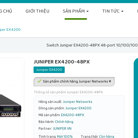
G CHỦ
GIỚI THIỆU
SẢN PHẨM
TIN TỨC
iper EX4200
Switch Juniper EX4200-48PX 48-port 10/100/100
JUNIPER EX4200-48PX
Juniper EX4200
Sản phẩm chính hãng Juniper Networks ®
Thông số sản phẩm Juniper EX4200-48PX
Hãng sản xuất:
Juniper Networks
Dòng sản phẩm:
Juniper EX4200
Mã sản phẩm:
EX4200-48PX
Bảo hành:
Chính hãng
Partner:
JUNIPER.VN
Tình trạng:
Mới 100%
Trạng thái:
Còn hàng