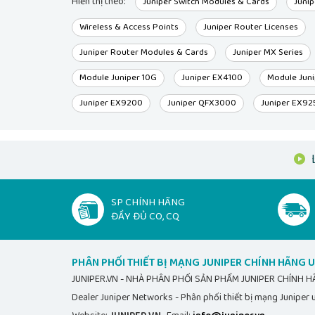
Hiển thị theo:
Juniper Switch Modules & Cards
Junip
Wireless & Access Points
Juniper Router Licenses
Juniper Router Modules & Cards
Juniper MX Series
Module Juniper 10G
Juniper EX4100
Module Jun
Juniper EX9200
Juniper QFX3000
Juniper EX92
SP CHÍNH HÃNG
ĐẦY ĐỦ CO, CQ
PHÂN PHỐI THIẾT BỊ MẠNG JUNIPER CHÍNH HÃNG U
JUNIPER.VN - NHÀ PHÂN PHỐI SẢN PHẨM JUNIPER CHÍNH 
Dealer Juniper Networks - Phân phối thiết bị mạng Juniper u