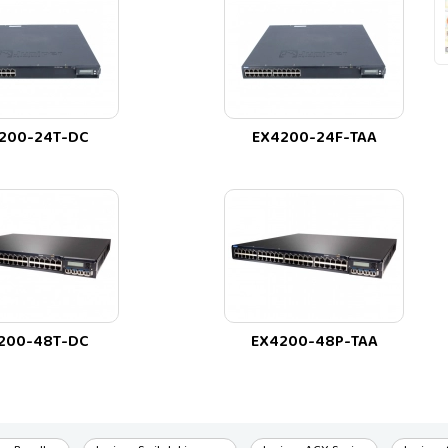
JUNIPER UY TÍN, DANH TIẾNG
nh hãng uy tín số 1️⃣ Việt Nam
niper.vn
68 388 688
200-24T-DC
EX4200-24F-TAA
200-48T-DC
EX4200-48P-TAA