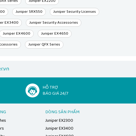
 SRX Series
Juniper EX2200
300
Juniper SRX550
Juniper Security Licenses
per EX3400
Juniper Security Accessories
Juniper EX4600
Juniper EX4650
ccessories
Juniper QFX Series
r.vn
HỖ TRỢ
BÁO GIÁ 24/7
ẠNG
DÒNG SẢN PHẨM
ches
Juniper EX2300
ers
Juniper EX3400