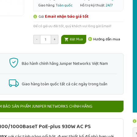
Giao hàng:
Toàn quốc
Hỗ trợ kỹ thuật:
24/7
Email nhận báo giá tốt
Giá:
Để có giá ưu đãi tốt, quý khách vui lòng gửi Email!
Hướng dẫn mua
-
+
Đặt Mua
Bảo hành chính hãng Juniper Networks Việt Nam
Giao hàng toàn quốc tất cả các ngày trong tuần
 BẢO SẢN PHẨM JUNIPER NETWORKS CHÍNH HÃNG
/100/1000BaseT PoE-plus 930W AC PS
8PX
với các tính năng nổi bật, được thiết kế để phù hợp với