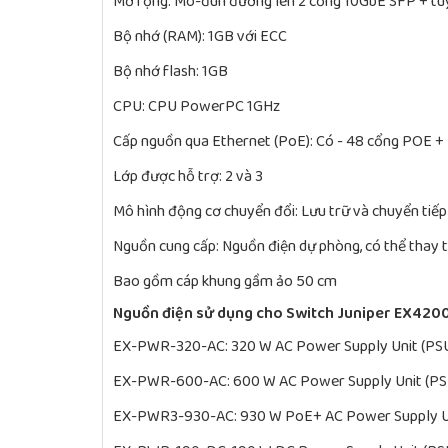
Mở rộng: Mô-đun đường lên 2 cổng 10GbE SFP + tù
Bộ nhớ (RAM): 1GB với ECC
Bộ nhớ flash: 1GB
CPU: CPU PowerPC 1GHz
Cấp nguồn qua Ethernet (PoE): Có - 48 cổng POE +
Lớp được hỗ trợ: 2 và 3
Mô hình động cơ chuyển đổi: Lưu trữ và chuyển tiếp
Nguồn cung cấp: Nguồn điện dự phòng, có thể thay 
Bao gồm cáp khung gầm ảo 50 cm
Nguồn điện sử dụng cho Switch Juniper EX42
EX-PWR-320-AC: 320 W AC Power Supply Unit (PS
EX-PWR-600-AC: 600 W AC Power Supply Unit (PS
EX-PWR3-930-AC: 930 W PoE+ AC Power Supply Un