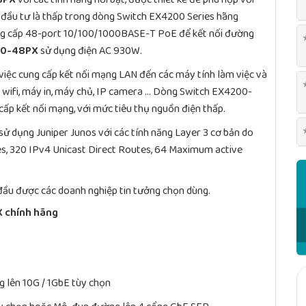
hí đầu tư là thấp trong dòng Switch EX4200 Series hãng
ng cấp 48-port 10/100/1000BASE-T PoE để kết nối đường
00-48PX
sử dụng điện AC 930W.
iệc cung cấp kết nối mạng LAN đến các máy tính làm việc và
y wifi, máy in, máy chủ, IP camera … Dòng Switch EX4200-
 cấp kết nối mạng, với mức tiêu thụ nguồn điện thấp.
ử dụng Juniper Junos với các tính năng Layer 3 cơ bản do
s, 320 IPv4 Unicast Direct Routes, 64 Maximum active
 đầu được các doanh nghiệp tin tưởng chọn dùng.
X chính hãng
 lên 10G / 1GbE tùy chọn