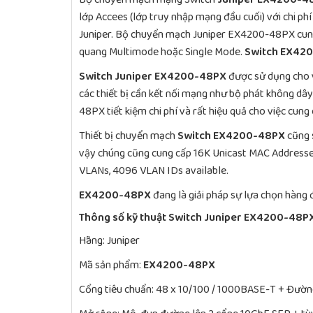
lớp Accees (lớp truy nhập mạng đầu cuối) với chi p
Juniper. Bộ chuyển mạch Juniper EX4200-48PX cu
quang Multimode hoặc Single Mode.
Switch EX42
Switch Juniper EX4200-48PX
được sử dụng cho v
các thiết bị cần kết nối mạng như bộ phát không dâ
48PX tiết kiệm chi phí và rất hiệu quả cho việc cung
Thiết bị chuyển mạch
Switch EX4200-48PX
cũng s
vậy chúng cũng cung cấp 16K Unicast MAC Addresse
VLANs, 4096 VLAN IDs available.
EX4200-48PX
đang là giải pháp sự lựa chọn hàng
Thông số kỹ thuật Switch Juniper EX4200-48P
Hãng: Juniper
Mã sản phẩm:
EX4200-48PX
Cổng tiêu chuẩn: 48 x 10/100 / 1000BASE-T + Đường