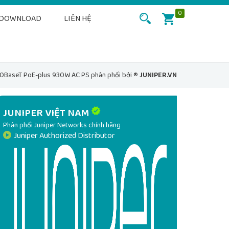
0
DOWNLOAD
LIÊN HỆ
0BaseT PoE-plus 930W AC PS phân phối bởi ®
JUNIPER.VN
JUNIPER VIỆT NAM
Phân phối Juniper Networks chính hãng
Juniper Authorized Distributor