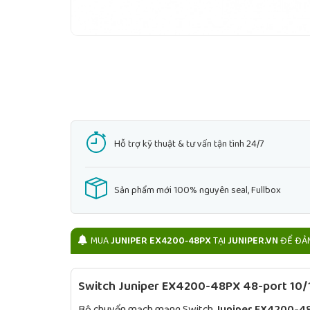
Hỗ trợ kỹ thuật & tư vấn tận tình 24/7
Sản phẩm mới 100% nguyên seal, Fullbox
MUA
JUNIPER EX4200-48PX
TẠI
JUNIPER.VN
ĐỂ ĐẢM
Switch Juniper EX4200-48PX 48-port 10
Bộ chuyển mạch mạng Switch
Juniper EX4200-4