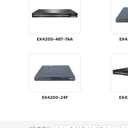
JUNIPER.VN - NHÀ PHÂN PHỐI THIẾT BỊ MẠNG 
JUNIPER.VN phân phối
Juniper EX4200-48PX
chí
Email báo giá
Juniper EX4200-48PX
info@ju
Liên hệ Hotline JUNIPER.VN
0522 388 688 - 05
EX4200-48T-TAA
EX4
EX4200-24F
EX4