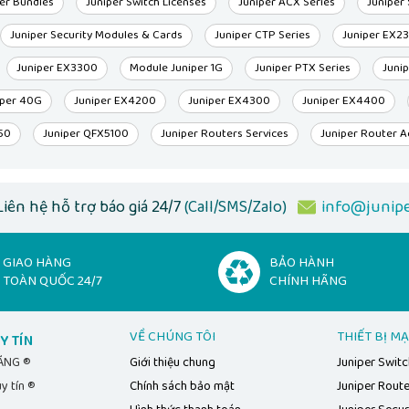
er Bundles
Juniper Switch Licenses
Juniper ACX Series
Juniper
Juniper Security Modules & Cards
Juniper CTP Series
Juniper EX2
Juniper EX3300
Module Juniper 1G
Juniper PTX Series
Juni
iper 40G
Juniper EX4200
Juniper EX4300
Juniper EX4400
50
Juniper QFX5100
Juniper Routers Services
Juniper Router A
Liên hệ hỗ trợ báo giá 24/7
(Call/SMS/Zalo)
info@junipe
GIAO HÀNG
BẢO HÀNH
TOÀN QUỐC 24/7
CHÍNH HÃNG
VỀ CHÚNG TÔI
THIẾT BỊ M
Y TÍN
HÃNG ®
Giới thiệu chung
Juniper Swit
y tín ®
Chính sách bảo mật
Juniper Rout