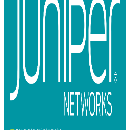
Height: 1 U
EX4100-24T switch (with no power
System
supply or fan module): 9.72 lb (4.41
Weight
kg)
EX4100-24P switch (with no
power supply or fan module): 10 lb
(4.54 kg)
EX4100-48T switch (with no
power supply or fan module): 10 lb
(4.54 kg)
EX4100-48P switch (with no
power supply or fan module): 10.27
lb (4.66 kg)
EX4100-24MP switch (with no
power supply or fan module): 10.06
lb (4.57 kg)
EX4100-48MP
switch (with no