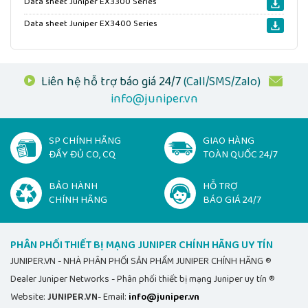
Data sheet Juniper EX3300 Series
Liên hệ Hotline JUNIPER.VN
0522 388 688 - 0568 388
Data sheet Juniper EX3400 Series
688
Liên hệ hỗ trợ báo giá 24/7
(Call/SMS/Zalo)
info@juniper.vn
SP CHÍNH HÃNG
GIAO HÀNG
ĐẦY ĐỦ CO, CQ
TOÀN QUỐC 24/7
BẢO HÀNH
HỖ TRỢ
CHÍNH HÃNG
BÁO GIÁ 24/7
PHÂN PHỐI THIẾT BỊ MẠNG JUNIPER CHÍNH HÃNG UY TÍN
JUNIPER.VN - NHÀ PHÂN PHỐI SẢN PHẨM JUNIPER CHÍNH HÃNG ®
Dealer Juniper Networks - Phân phối thiết bị mạng Juniper uy tín ®
Website:
JUNIPER.VN
- Email:
info@juniper.vn