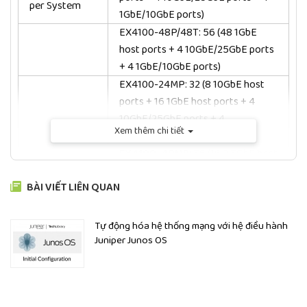
per System
1GbE/10GbE ports)
EX4100-48P/48T: 56 (48 1GbE
host ports + 4 10GbE/25GbE ports
+ 4 1GbE/10GbE ports)
EX4100-24MP: 32 (8 10GbE host
ports + 16 1GbE host ports + 4
10GbE/25GbE ports + 4
Xem thêm chi tiết
1GbE/10GbE ports)
EX4100-48MP
: 56 (16 2.5GbE host
ports + 32 1GbE host ports + 4
BÀI VIẾT LIÊN QUAN
10GbE/25GbE ports + 4 port
1GbE/10GbE ports)
Packet
EX4100-24P/24T: 164 Gbps
Tự động hóa hệ thống mạng với hệ điều hành
Switching
(unidirectional)/328 Gbps
Juniper Junos OS
Capacities
(bidirectional)
(Maximum
EX4100-48P/48T: 188 Gbps
with 64 Byte
(unidirectional)/376 Gbps