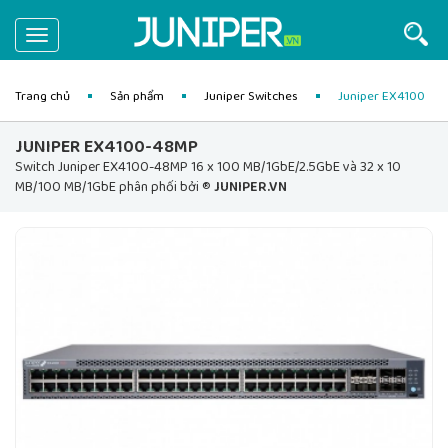
Toggle
navigation
Trang chủ
Sản phẩm
Juniper Switches
Juniper EX4100
JUNIPER EX4100-48MP
Switch Juniper EX4100-48MP 16 x 100 MB/1GbE/2.5GbE và 32 x 10
MB/100 MB/1GbE phân phối bởi ®
JUNIPER.VN