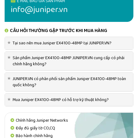
E MAIL BÁO GIÁ SẢN PHẨM
power supply or fan module): 10.41
info@juniper.vn
lb (4.72 kg)
150 W AC power supply: 1.43 lb
(0.65 kg)
CÂU HỎI THƯỜNG GẶP TRƯỚC KHI MUA HÀNG
150 W DC power supply: 1.43 lb
(0.65 kg)
★
Tại sao nên mua Juniper EX4100-48MP tại JUNIPER.VN?
920 W AC power supply: 1.87 lb
(0.85 kg)
★
Sản phẩm Juniper EX4100-48MP JUNIPER.VN cung cấp có phải
Fan module: 0.16 lb (0.07 kg)
chính hãng không?
Environmental
Operating temperature: 32° to 113°
★
JUNIPER.VN có phân phối sản phẩm Juniper EX4100-48MP toàn
Ranges
F (0° to 45° C)
quốc không?
Storage temperature: -40° to 158°
F (-40° to 70° C)
★
Mua Juniper EX4100-48MP có hỗ trợ kỹ thuật không?
Operating altitude: Up to 5000 ft
at 40° C (1828.8 m)
Nonoperating altitude: Up to
Chính hãng Juniper Networks
16,000 ft (4877 m)
Đầy đủ giấy tờ CO,CQ
Relative humidity operating: 5% to
Bảo hành chính hãng