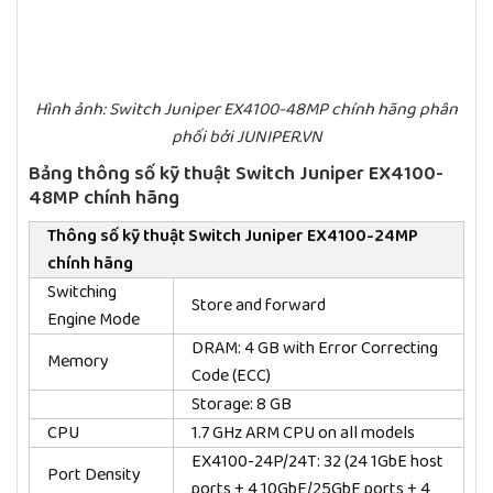
Hình ảnh: Switch Juniper EX4100-48MP chính hãng phân
phối bởi JUNIPER.VN
Bảng thông số kỹ thuật Switch Juniper
EX4100-
48MP
chính hãng
Thông số kỹ thuật Switch Juniper
EX4100-24MP
chính hãng
Switching
Store and forward
Engine Mode
DRAM: 4 GB with Error Correcting
Memory
Code (ECC)
Storage: 8 GB
CPU
1.7 GHz ARM CPU on all models
EX4100-24P/24T: 32 (24 1GbE host
Port Density
ports + 4 10GbE/25GbE ports + 4