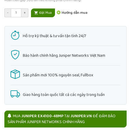
Hoàn tiền gấp 500 lần nếu không phải chính hãng!
Hướng dẫn mua
-
+
Đặt Mua
Hỗ trợ kỹ thuật & tư vấn tận tình 24/7
Bảo hành chính hãng Juniper Networks Việt Nam
Sản phẩm mới 100% nguyên seal, Fullbox
Giao hàng toàn quốc tất cả các ngày trong tuần
MUA
JUNIPER EX4100-48MP
TẠI
JUNIPER.VN
ĐỂ ĐẢM BẢO
SẢN PHẨM JUNIPER NETWORKS CHÍNH HÃNG