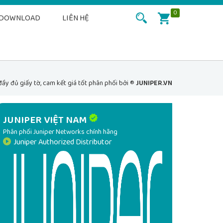
0
DOWNLOAD
LIÊN HỆ
y đủ giấy tờ, cam kết giá tốt phân phối bởi ®
JUNIPER.VN
JUNIPER VIỆT NAM
Phân phối Juniper Networks chính hãng
Juniper Authorized Distributor