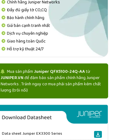
Chính hãng Juniper Networks
Đầy đủ giấy tờ CO,CQ
Bảo hành chính hãng
Giá bán cạnh tranh nhất
Dịch vụ chuyên nghiệp
Giao hàng toàn Quốc
Hỗ trợ kỹ thuật 24/7
Mua sản phẩm
Juniper QFX5100-24Q-AA
từ
JUNIPER.VN
để đảm bảo sản phẩm chính hãng Juniper
Networks . Tránh nguy cơ mua phải sản phẩm kém chất
lượng (trôi nổi)
Data sheet Juniper EX3300 Series