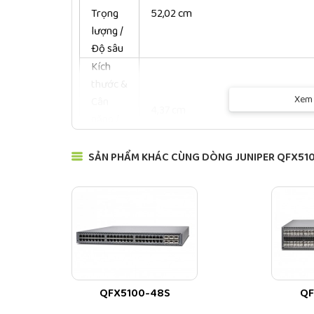
Trọng
52,02 cm
lượng /
Độ sâu
Kích
thước &
Xem 
Cân
4,37 cm
nặng /
Chiều
cao
SẢN PHẨM KHÁC CÙNG DÒNG JUNIPER QFX51
Kích
thước &
Trọng
9,8 kg
lượng /
Trọng
lượng
Kích
QFX5100-48S
QF
thước &
Trọng