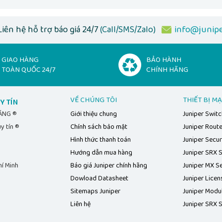
Liên hệ hỗ trợ báo giá 24/7
(Call/SMS/Zalo)
info@junipe
GIAO HÀNG
BẢO HÀNH
TOÀN QUỐC 24/7
CHÍNH HÃNG
VỀ CHÚNG TÔI
THIẾT BỊ M
Y TÍN
HÃNG ®
Giới thiệu chung
Juniper Swit
y tín ®
Chính sách bảo mật
Juniper Rout
Hình thức thanh toán
Juniper Secur
Hướng dẫn mua hàng
Juniper SRX S
í Minh
Báo giá Juniper chính hãng
Juniper MX Se
Dowload Datasheet
Juniper Licen
Sitemaps Juniper
Juniper Modu
Liên hệ
Juniper SRX S