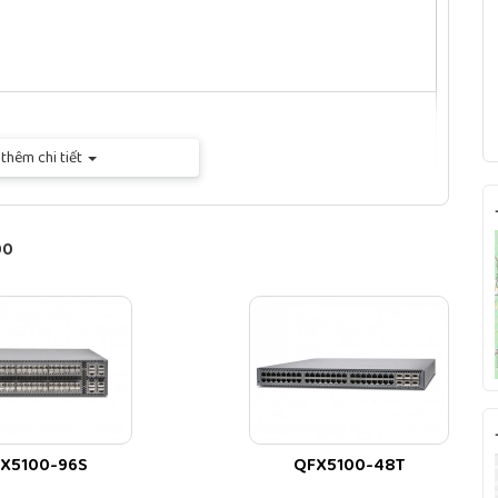
thêm chi tiết
00
X5100-96S
QFX5100-48T