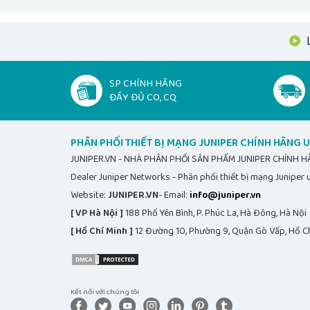
cổng
Số
lượng
1
đóng
gói
SP CHÍNH HÃNG
RAM /
ĐẦY ĐỦ CO, CQ
Kích
thước
32 GB
PHÂN PHỐI THIẾT BỊ MẠNG JUNIPER CHÍNH HÃNG U
đã cài
JUNIPER.VN - NHÀ PHÂN PHỐI SẢN PHẨM JUNIPER CHÍNH 
đặt
Dealer Juniper Networks - Phân phối thiết bị mạng Juniper u
Yêu cầu
Website:
hệ
JUNIPER.VN
- Email:
info@juniper.vn
thống /
[ VP Hà Nội ]
188 Phố Yên Bình, P. Phúc La, Hà Đông, Hà Nội
JUNOS
Yêu cầu
[ Hồ Chí Minh ]
12 Đường 10, Phường 9, Quận Gò Vấp, Hồ Ch
hệ điều
hành
Kích
Kết nối với chúng tôi
thước &