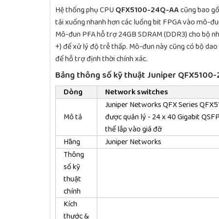
Hệ thống phụ CPU
QFX5100-24Q-AA
cũng bao gồm
tải xuống nhanh hơn các luồng bit FPGA vào mô-đun
Mô-đun PFA hỗ trợ 24GB SDRAM (DDR3) cho bộ nhớ 
+) để xử lý độ trễ thấp. Mô-đun này cũng có bộ dao 
để hỗ trợ định thời chính xác.
Bảng thông số kỹ thuật Juniper QFX5100
Dòng
Network switches
Juniper Networks QFX Series QFX51
Mô tả
được quản lý - 24 x 40 Gigabit QSFP 
thể lắp vào giá đỡ
Hãng
Juniper Networks
Thông
số kỹ
thuật
chính
Kích
thước &