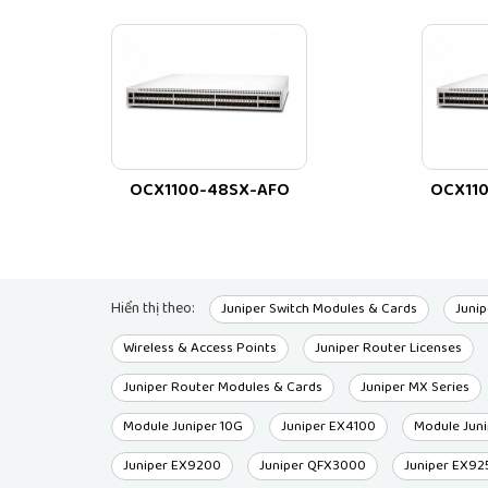
44,09 cm
lượng /
Chiều
rộng
Tiêu đề
/ Nhãn
Juniper Networks;
hiệu
OCX1100-48SX-AFO
OCX11
Khác /
Màu
Màu xám
sản
phẩm
Mạng /
Hiển thị theo:
Juniper Switch Modules & Cards
Junip
Yếu tố
Rack-mountable
Wireless & Access Points
Juniper Router Licenses
hình
thức
Juniper Router Modules & Cards
Juniper MX Series
Mạng /
Module Juniper 10G
Juniper EX4100
Module Jun
Số
24
lượng
Juniper EX9200
Juniper QFX3000
Juniper EX92