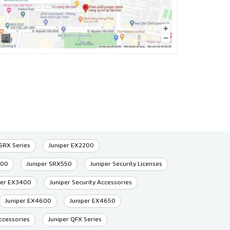
 SRX Series
Juniper EX2200
300
Juniper SRX550
Juniper Security Licenses
per EX3400
Juniper Security Accessories
Juniper EX4600
Juniper EX4650
ccessories
Juniper QFX Series