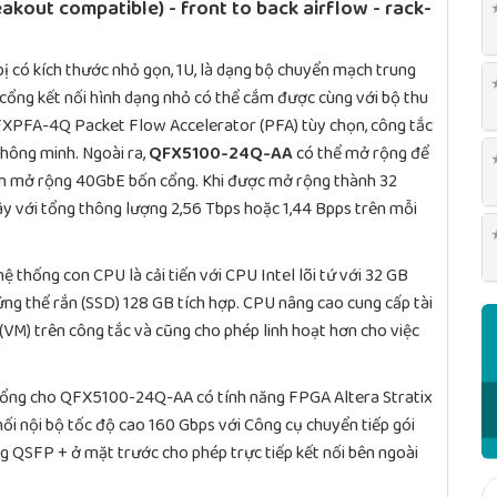
akout compatible) - front to back airflow - rack-
bị có kích thước nhỏ gọn, 1U, là dạng bộ chuyển mạch trung
 cổng kết nối hình dạng nhỏ có thể cắm được cùng với bộ thu
FXPFA-4Q Packet Flow Accelerator (PFA) tùy chọn, công tắc
hông minh. Ngoài ra,
QFX5100-24Q-AA
có thể mở rộng để
un mở rộng 40GbE bốn cổng. Khi được mở rộng thành 32
ây với tổng thông lượng 2,56 Tbps hoặc 1,44 Bpps trên mỗi
 hệ thống con CPU là cải tiến với CPU Intel lõi tứ với 32 GB
ng thể rắn (SSD) 128 GB tích hợp. CPU nâng cao cung cấp tài
VM) trên công tắc và cũng cho phép linh hoạt hơn cho việc
ng cho QFX5100-24Q-AA có tính năng FPGA Altera Stratix
 nối nội bộ tốc độ cao 160 Gbps với Công cụ chuyển tiếp gói
 QSFP + ở mặt trước cho phép trực tiếp kết nối bên ngoài