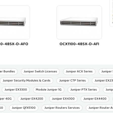
00-48SX-D-AFO
OCX1100-48SX-D-AFI
er Bundles
Juniper Switch Licenses
Juniper ACX Series
Juniper
Juniper Security Modules & Cards
Juniper CTP Series
Juniper EX2
Juniper EX3300
Module Juniper 1G
Juniper PTX Series
Juni
iper 40G
Juniper EX4200
Juniper EX4300
Juniper EX4400
50
Juniper QFX5100
Juniper Routers Services
Juniper Router A