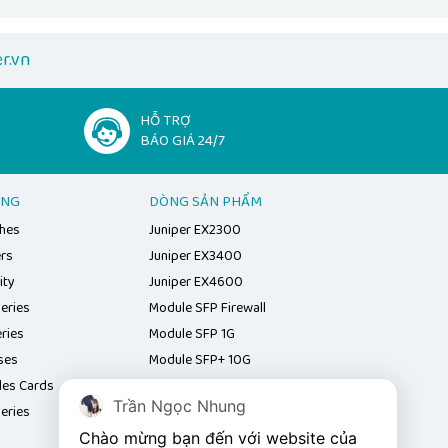
r.vn
HỖ TRỢ
BÁO GIÁ 24/7
ẠNG
DÒNG SẢN PHẨM
ches
Juniper EX2300
ers
Juniper EX3400
ity
Juniper EX4600
eries
Module SFP Firewall
ries
Module SFP 1G
ses
Module SFP+ 10G
les Cards
Module QSFP+ 40G
Trần Ngọc Nhung
eries
Module SFP Juniper
Chào mừng bạn đến với website của 