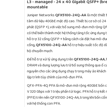
L3 - managed - 24 x 40 Gigabit QSFP+ (bre
mountable
Juniper Networks
QFX5100-24Q-AA
là một thiết 
tâm dữ liệu 40GbE mật độ cao. Thiết bị cơ sở có 24
phát (QSFP +), với việc bổ sung mô-đun mở rộng Q
có thể biến thành một hệ thống tăng tốc ứng dụng t
hỗ trợ 32 cổng QSFP + bằng cách cài đặt hai mô-đ
cổng,
QFX5100-24Q-AA
hỗ trợ hiệu suất tốc độ d
bộ chuyển mạch.
Để hỗ trợ xử lý ứng dụng trên
QFX5100-24Q-AA
,
DRAM và dung lượng lưu trữ bổ sung thông qua ổ cứ
nguyên cho các ứng dụng chạy trong máy ảo khách (
lập trình tùy chỉnh của mô-đun PFA.
QFX-PFA-4Q PFA là mô-đun mở rộng 40GbE bốn cổ
V 320 Gbps với 1 triệu phần tử logic. PFA hỗ trợ kết
(PFE) trên nền QFX5100-24Q-AA, trong khi bốn cổng
với hệ thống con PFA.