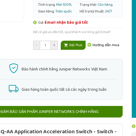
Tình trạng:
Mới 100%
Trạng thái:
Còn hàng
Giao hàng:
Toàn quốc
Hỗ trợ kỹ thuật:
24/7
Email nhận báo giá tốt
Giá:
Để có giá ưu đãi tốt, quý khách vui lòng gửi Email!
Hướng dẫn mua
-
+
Đặt Mua
Bảo hành chính hãng Juniper Networks Việt Nam
Giao hàng toàn quốc tất cả các ngày trong tuần
ĐẢM BẢO SẢN PHẨM JUNIPER NETWORKS CHÍNH HÃNG
-AA Application Acceleration Switch - Switch -