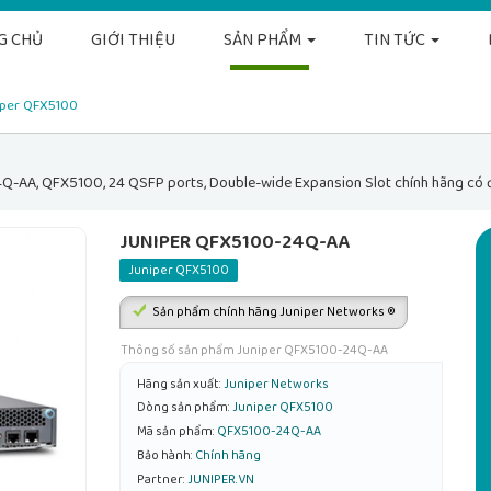
G CHỦ
GIỚI THIỆU
SẢN PHẨM
TIN TỨC
per QFX5100
-AA, QFX5100, 24 QSFP ports, Double-wide Expansion Slot chính hãng có đầ
JUNIPER QFX5100-24Q-AA
Juniper QFX5100
Sản phẩm chính hãng Juniper Networks ®
Thông số sản phẩm Juniper QFX5100-24Q-AA
Hãng sản xuất:
Juniper Networks
Dòng sản phẩm:
Juniper QFX5100
Mã sản phẩm:
QFX5100-24Q-AA
Bảo hành:
Chính hãng
Partner:
JUNIPER.VN