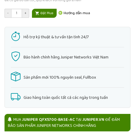
Để có giá ưu đãi tốt, quý khách vui lòng gửi Email!
Hướng dẫn mua
-
+
Đặt Mua
Hỗ trợ kỹ thuật & tư vấn tận tình 24/7
Bảo hành chính hãng Juniper Networks Việt Nam
Sản phẩm mới 100% nguyên seal, Fullbox
Giao hàng toàn quốc tất cả các ngày trong tuần
MUA
JUNIPER QFX5700-BASE-AC
TẠI
JUNIPER.VN
ĐỂ ĐẢM
BẢO SẢN PHẨM JUNIPER NETWORKS CHÍNH HÃNG