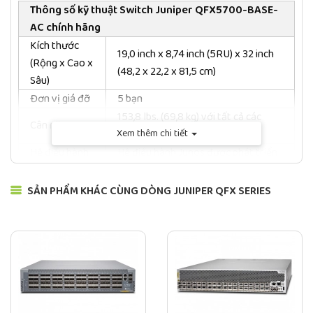
Thông số kỹ thuật Switch Juniper QFX5700-BASE-
AC chính hãng
Kích thước
19,0 inch x 8,74 inch (5RU) x 32 inch
(Rộng x Cao x
(48,2 x 22,2 x 81,5 cm)
Sâu)
Đơn vị giá đỡ
5 bạn
153,8 lbs. (69,8 kg) với tất cả các
Cân nặng
FRU được cài đặt
Xem thêm chi tiết
Hệ điều hành
Hệ điều hành Junos được phát triển
CPU
Hồ Intel Hewitt, DDRAM 32GB
Bộ nguồn AC/DC 3000 W cắm nóng
SẢN PHẨM KHÁC CÙNG DÒNG JUNIPER QFX SERIES
Power
dự phòng (N+N) (2n)
Hai khay Quạt có thể cắm nóng với
Làm mát
Bốn Quạt Xoay Bộ đếm trong mỗi
Khay Quạt
N+1 Dự phòng cánh quạt quạt ở cấp
độ Khung gầm