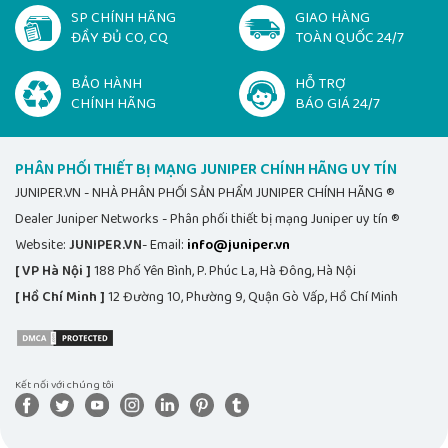
SP CHÍNH HÃNG
GIAO HÀNG
ĐẦY ĐỦ CO, CQ
TOÀN QUỐC 24/7
BẢO HÀNH
HỖ TRỢ
CHÍNH HÃNG
BÁO GIÁ 24/7
PHÂN PHỐI THIẾT BỊ MẠNG JUNIPER CHÍNH HÃNG UY TÍN
JUNIPER.VN - NHÀ PHÂN PHỐI SẢN PHẨM JUNIPER CHÍNH HÃNG ®
Dealer Juniper Networks - Phân phối thiết bị mạng Juniper uy tín ®
Website:
JUNIPER.VN
- Email:
info@juniper.vn
[ VP Hà Nội ]
188 Phố Yên Bình, P. Phúc La, Hà Đông, Hà Nội
[ Hồ Chí Minh ]
12 Đường 10, Phường 9, Quận Gò Vấp, Hồ Chí Minh
Kết nối với chúng tôi