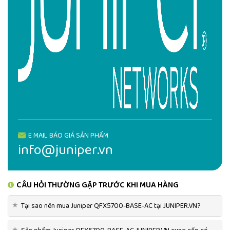
E MAIL BÁO GIÁ SẢN PHẨM
info@juniper.vn
CÂU HỎI THƯỜNG GẶP TRƯỚC KHI MUA HÀNG
★
Tại sao nên mua Juniper QFX5700-BASE-AC tại JUNIPER.VN?
★