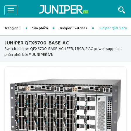
Toggle
navigation
Trang chủ
Sản phẩm
Juniper Switches
Juniper QFX Series
JUNIPER QFX5700-BASE-AC
Switch Juniper QFX5700-BASE-AC 1 FEB, 1 RCB, 2 AC power supplies
phân phối bởi ®
JUNIPER.VN