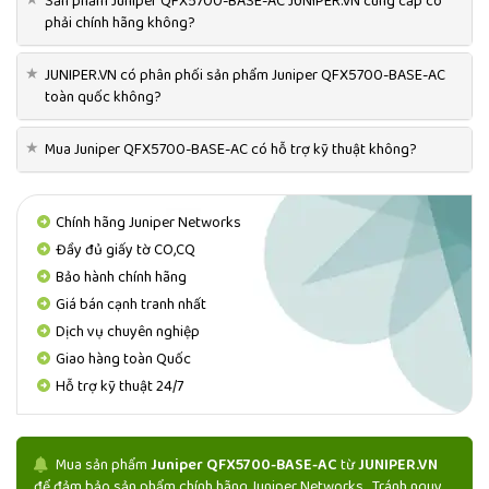
Sản phẩm Juniper QFX5700-BASE-AC JUNIPER.VN cung cấp có
phải chính hãng không?
★
JUNIPER.VN có phân phối sản phẩm Juniper QFX5700-BASE-AC
toàn quốc không?
★
Mua Juniper QFX5700-BASE-AC có hỗ trợ kỹ thuật không?
Chính hãng Juniper Networks
Đầy đủ giấy tờ CO,CQ
Bảo hành chính hãng
Giá bán cạnh tranh nhất
Dịch vụ chuyên nghiệp
Giao hàng toàn Quốc
Hỗ trợ kỹ thuật 24/7
Mua sản phẩm
Juniper QFX5700-BASE-AC
từ
JUNIPER.VN
để đảm bảo sản phẩm chính hãng Juniper Networks . Tránh nguy