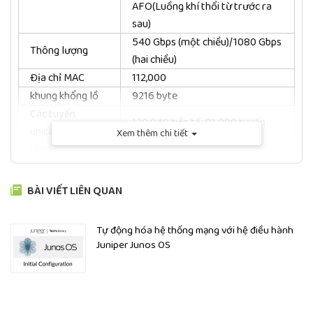
AFO(Luồng khí thổi từ trước ra
sau)
540 Gbps (một chiều)/1080 Gbps
Thông lượng
(hai chiều)
Địa chỉ MAC
112,000
khung khổng lồ
9216 byte
Các tuyến
130.048 tiền tố; 81.000 tuyến
unicast/multicast
Xem thêm chi tiết
máy chủ
IPv4
Các tuyến
87.000 tiền tố; 40.000 tuyến
unicast/multicast
BÀI VIẾT LIÊN QUAN
máy chủ
IPv6
Số VLAN
4093
Tự động hóa hệ thống mạng với hệ điều hành
Mục ARP
24,000
Juniper Junos OS
Phần cứng
DRAM: 4 GB với Mã sửa lỗi (ECC)
Memory
trên tất cả các kiểu máy
Bộ nhớ: 20 GB trên tất cả các