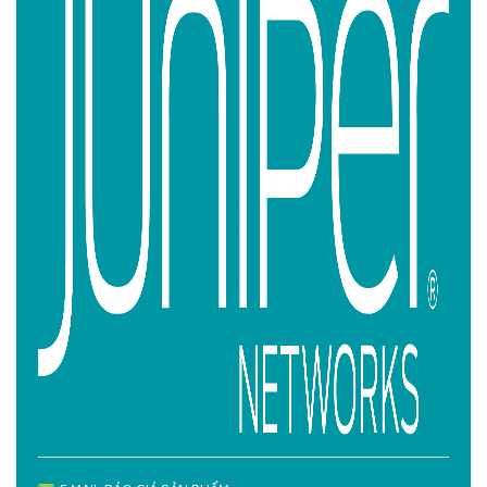
info@juniper.vn
Liên hệ Hotline JUNIPER.VN
0522 388 688 - 0568 388
688