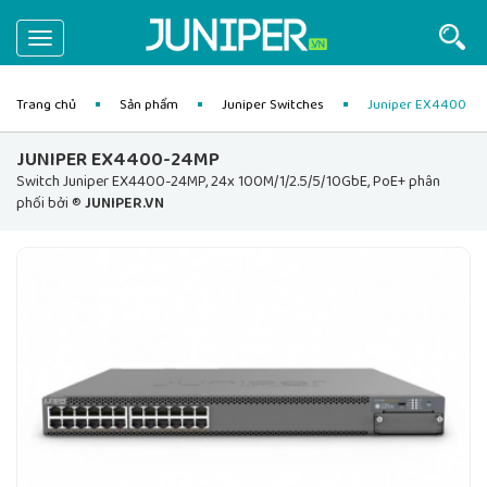
Toggle
navigation
Trang chủ
Sản phẩm
Juniper Switches
Juniper EX4400
JUNIPER EX4400-24MP
Switch Juniper EX4400-24MP, 24x 100M/1/2.5/5/10GbE, PoE+ phân
phối bởi ®
JUNIPER.VN