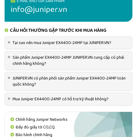
E MAIL BÁO GIÁ SẢN PHẨM
info@juniper.vn
CÂU HỎI THƯỜNG GẶP TRƯỚC KHI MUA HÀNG
★
Tại sao nên mua Juniper EX4400-24MP tại JUNIPER.VN?
★
Sản phẩm Juniper EX4400-24MP JUNIPER.VN cung cấp có phải
chính hãng không?
★
JUNIPER.VN có phân phối sản phẩm Juniper EX4400-24MP toàn
quốc không?
★
Mua Juniper EX4400-24MP có hỗ trợ kỹ thuật không?
Chính hãng Juniper Networks
Đầy đủ giấy tờ CO,CQ
Bảo hành chính hãng