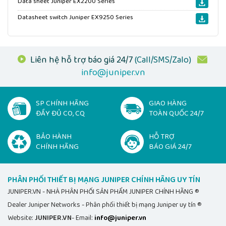
Data sheet Juniper EX2200 Series
Datasheet switch Juniper EX9250 Series
Liên hệ hỗ trợ báo giá 24/7
(Call/SMS/Zalo)
info@juniper.vn
SP CHÍNH HÃNG
GIAO HÀNG
ĐẦY ĐỦ CO, CQ
TOÀN QUỐC 24/7
BẢO HÀNH
HỖ TRỢ
CHÍNH HÃNG
BÁO GIÁ 24/7
PHÂN PHỐI THIẾT BỊ MẠNG JUNIPER CHÍNH HÃNG UY TÍN
JUNIPER.VN - NHÀ PHÂN PHỐI SẢN PHẨM JUNIPER CHÍNH HÃNG ®
Dealer Juniper Networks - Phân phối thiết bị mạng Juniper uy tín ®
Website:
JUNIPER.VN
- Email:
info@juniper.vn