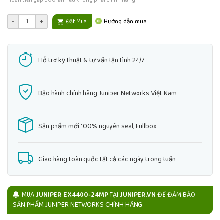
Hoàn tiền gấp 500 lần nếu không phải chính hãng!
Hướng dẫn mua
-
+
Đặt Mua
Hỗ trợ kỹ thuật & tư vấn tận tình 24/7
Bảo hành chính hãng Juniper Networks Việt Nam
Sản phẩm mới 100% nguyên seal, Fullbox
Giao hàng toàn quốc tất cả các ngày trong tuần
MUA
JUNIPER EX4400-24MP
TẠI
JUNIPER.VN
ĐỂ ĐẢM BẢO
SẢN PHẨM JUNIPER NETWORKS CHÍNH HÃNG