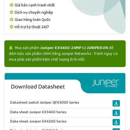
Giá bán cạnh tranh nhất
Dịch vụ chuyên nghiệp
Giao hàng toàn Quốc
Hỗ trợ kỹ thuật 24/7
Mua sản phẩm
Juniper EX4400-24MP
từ
JUNIPER.VN
để
đảm bảo sản phẩm chính hãng Juniper Networks . Tránh nguy cơ
mua phải sản phẩm kém chất lượng (trôi nổi)
Datasheet switch Juniper QFX3000 Series
Data sheet Juniper EX3400 Series
Data sheet Juniper EX4200 Series