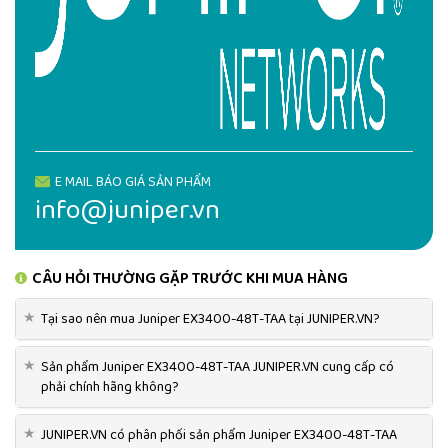
UY TÍN, DANH TIẾNG
JUNIPER.VN phân phối
Juniper EX3400-48T-TAA
chính
hãng uy tín số 1️⃣ Việt Nam
Email báo giá
Juniper EX3400-48T-TAA
info@juniper.vn
Liên hệ Hotline JUNIPER.VN
0522 388 688 - 0568 388
688
E MAIL BÁO GIÁ SẢN PHẨM
info@juniper.vn
CÂU HỎI THƯỜNG GẶP TRƯỚC KHI MUA HÀNG
★
Tại sao nên mua Juniper EX3400-48T-TAA tại JUNIPER.VN?
★
Sản phẩm Juniper EX3400-48T-TAA JUNIPER.VN cung cấp có
phải chính hãng không?
★
JUNIPER.VN có phân phối sản phẩm Juniper EX3400-48T-TAA