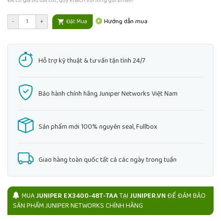
Để có giá ưu đãi tốt, quý khách vui lòng gửi Email!
Hướng dẫn mua
-
+
Đặt Mua
Hỗ trợ kỹ thuật & tư vấn tận tình 24/7
Bảo hành chính hãng Juniper Networks Việt Nam
Sản phẩm mới 100% nguyên seal, Fullbox
Giao hàng toàn quốc tất cả các ngày trong tuần
MUA
JUNIPER EX3400-48T-TAA
TẠI
JUNIPER.VN
ĐỂ ĐẢM BẢO
SẢN PHẨM JUNIPER NETWORKS CHÍNH HÃNG