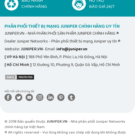
BẢO HÀNH
HỖ TRỢ
CHÍNH HÃNG
BÁO GIÁ 24/7
PHÂN PHỐI THIẾT BỊ MẠNG JUNIPER CHÍNH HÃNG UY TÍN
JUNIPER.VN - NHÀ PHÂN PHỐI SẢN PHẨM JUNIPER CHÍNH HÃNG ®
Dealer Juniper Networks - Phân phối thiết bị mạng Juniper uy tín ®
Website:
JUNIPER.VN
- Email:
info@juniper.vn
[ VP Hà Nội ]
188 Phố Yên Bình, P. Phúc La, Hà Đông, Hà Nội
[ Hồ Chí Minh ]
12 Đường 10, Phường 9, Quận Gò Vấp, Hồ Chí Minh
Kết nối với chúng tôi
© 2018 Bản quyền thuộc
JUNIPER.VN
- Nhà phân phối Juniper Networks
chính hãng tại Việt Nam.
® All rights reserved - Vui lòng không sao chép nội dung khi không được