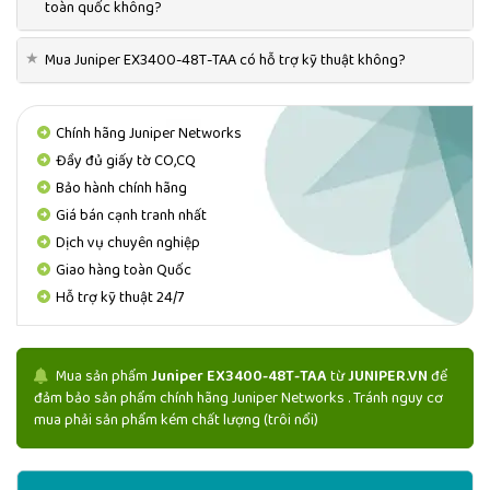
toàn quốc không?
★
Mua Juniper EX3400-48T-TAA có hỗ trợ kỹ thuật không?
Chính hãng Juniper Networks
Đầy đủ giấy tờ CO,CQ
Bảo hành chính hãng
Giá bán cạnh tranh nhất
Dịch vụ chuyên nghiệp
Giao hàng toàn Quốc
Hỗ trợ kỹ thuật 24/7
Mua sản phẩm
Juniper EX3400-48T-TAA
từ
JUNIPER.VN
để
đảm bảo sản phẩm chính hãng Juniper Networks . Tránh nguy cơ
mua phải sản phẩm kém chất lượng (trôi nổi)