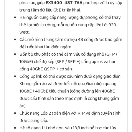
phía sau, giúp
EX3400-48T-TAA
phù hợp với truy cập
trung tâm dữ liệu GbE triển khai.
Hai nguồn cung cấp năng lượng dự phòng, có thể thay
thế tại hiện trường, mỗi nguồn cung cấp lên tới 920
watt.
Các mô hình trung tâm dữ liệu 48 cổng được bao gồm
để triển khai tàu điện ngầm.
Bốn bộ thu phát có thể cắm yếu tố dạng nhỏ (GFP /
10GbE) chế độ kép (SFP / SFP +) cổng uplink và hai
cổng 40GbE QSFP + có sẵn.
Cổng Uplink có thể được cấu hình dưới dạng giao diện
Khung gầm ảo và được kết nối qua Giao diện quang
10GbE / 40GbE tiêu chuẩn (cổng đường lên 40GbE
được cấu hình sẵn theo mặc định là cổng khung gầm
ảo).
Chức năng Lớp 2 toàn diện với RIP và định tuyến tĩnh
được cung cấp.
Hệ số dạng 1 U nhỏ gọn, sâu 13,8 inch hỗ trợ các tùy