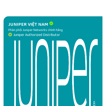
EX-SFP-1GE-SX: SFP 1000BASE-SX Gigabit Ethernet
Optics, 850 nm for up to 550m transmission on MMF
EX-SFP-1GE-LH: SFP 1000BASE-LH Gigabit Ethernet
Optics, 1550 nm for 70 km transmission on SMF
JUNIPER VIỆT NAM
EX-SFP-1GE-T: SFP 10/100/1000BASE-T Copper
Phân phối Juniper Networks chính hãng
Transceiver Module for up to 100m transmission on
Juniper Authorized Distributor
Category 5
Juniper.VN hiện đang phân phối các thiết bị chuyển mạch
chính hãng với đầy đủ các giấy tờ pháp lý chứng minh nguồn
gốc và xuất xứ của sản phẩm CO,CQ, Bảo hành tói 12 tháng.
Qúy khách hàng quan tâm đến sản phẩm xin vui lòng liên hệ
với chúng tôi theo các số Hotline trên Website để được tư
vấn và hỗ trợ tốt nhất các thông tin về sản phẩm.
SẢN PHẨM
JUNIPER EX3400-48T-TAA
ĐƯỢC PHÂN PHỐI
CHÍNH HÃNG BỞI
JUNIPER.VN - NHÀ PHÂN PHỐI THIẾT BỊ MẠNG JUNIPER