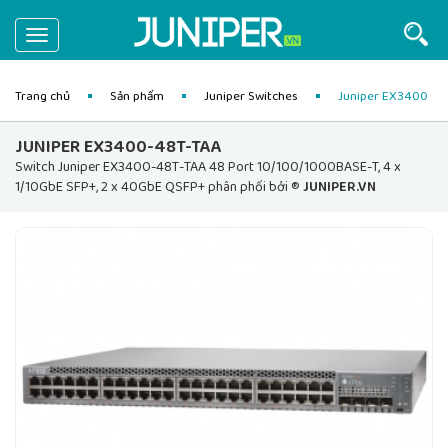
Toggle
navigation
Trang chủ
Sản phẩm
Juniper Switches
Juniper EX3400
JUNIPER EX3400-48T-TAA
Switch Juniper EX3400-48T-TAA 48 Port 10/100/1000BASE-T, 4 x
1/10GbE SFP+, 2 x 40GbE QSFP+ phân phối bởi ®
JUNIPER.VN