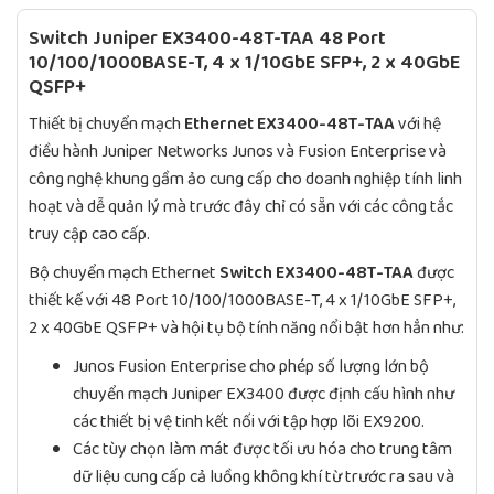
Switch Juniper EX3400-48T-TAA 48 Port
10/100/1000BASE-T, 4 x 1/10GbE SFP+, 2 x 40GbE
QSFP+
Thiết bị chuyển mạch
Ethernet EX3400-48T-TAA
với hệ
điều hành Juniper Networks Junos và Fusion Enterprise và
công nghệ khung gầm ảo cung cấp cho doanh nghiệp tính linh
hoạt và dễ quản lý mà trước đây chỉ có sẵn với các công tắc
truy cập cao cấp.
Bộ chuyển mạch Ethernet
Switch EX3400-48T-TAA
được
thiết kế với 48 Port 10/100/1000BASE-T, 4 x 1/10GbE SFP+,
2 x 40GbE QSFP+ và hội tụ bộ tính năng nổi bật hơn hẳn như:
Junos Fusion Enterprise cho phép số lượng lớn bộ
chuyển mạch Juniper EX3400 được định cấu hình như
các thiết bị vệ tinh kết nối với tập hợp lõi EX9200.
Các tùy chọn làm mát được tối ưu hóa cho trung tâm
dữ liệu cung cấp cả luồng không khí từ trước ra sau và