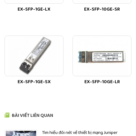
chính hãng
EX-SFP-1GE-LX
EX-SFP-10GE-SR
Hãng: Juniper
Mã sản phẩm:
EX3400-48T-TAA
Kích thước: (W x H x D) 17,4 x 1,72 x 13,8 in (44,2 x 4,4 x 35 cm)
Bảng nối đa năng 160 Gbps (có cổng QSFP +) hoặc 80 Gbps
(có cổng SFP +) Kết nối khung gầm ảo để liên kết tối đa 10
thiết bị chuyển mạch như một thiết bị logic duy nhất
Đường lên cố định 4 cổng có thể được cấu hình riêng lẻ như
cổng GbE (SFP) hoặc 10GbE (SFP +); Cổng 2 x 40G QSFP +
EX-SFP-1GE-SX
EX-SFP-10GE-LR
Nguồn cung cấp AC 150 W: 1,43 lb (0,65 kg)
Nguồn cung cấp AC 600 W: 1,82 lb (0,83 kg)
Nguồn điện xoay chiều 920 W: 1,87 lb (0,85 kg)
BÀI VIẾT LIÊN QUAN
Cung cấp năng lượng 150 W DC: 1,43 lb (0,65 kg)
Tìm hiểu đôi nét về thiết bị mạng Juniper
Mô-đun quạt: 0,16 lb (0,07 kg)