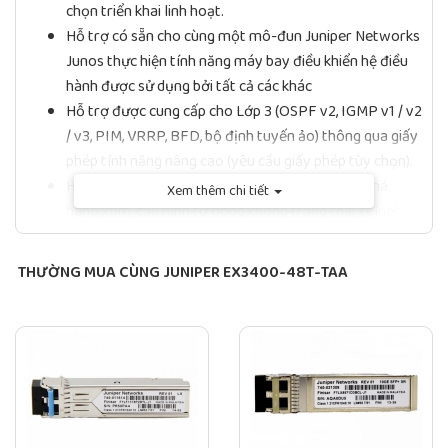
chọn triển khai linh hoạt.
Hỗ trợ có sẵn cho cùng một mô-đun Juniper Networks
Junos thực hiện tính năng máy bay điều khiển hệ điều
hành được sử dụng bởi tất cả các khác
Hỗ trợ được cung cấp cho Lớp 3 (OSPF v2, IGMP v1 / v2
/ v3, PIM, VRRP, BFD, bộ định tuyến ảo) thông qua giấy
phép tính năng nâng cao (yêu cầu giấy phép tùy chọn).
Hỗ trợ có sẵn để quản lý IPv6, bao gồm khám phá
Xem thêm chi tiết
hàng xóm, cấu hình tự động không trạng thái, telnet,
SSH, DNS, nhật ký hệ thống, NTP, ping, theo dõi, định
tuyến tĩnh ACL, CoS và RIPng.
THƯỜNG MUA CÙNG JUNIPER EX3400-48T-TAA
Các tính năng định tuyến IPv6 (OSPFv3, hỗ trợ bộ định
tuyến ảo cho unicast, VRRPv6, PIM, MLDv1 / v2) được
hỗ trợ thông qua giấy phép tính năng nâng cao.
Hỗ trợ được cung cấp cho BGP và IS-IS thông qua giấy
phép tính năng nâng cao tùy chọn, trong đó yêu cầu
mua giấy phép tính năng nâng cao.
Thông số kỹ thuật Switch Juniper EX3400-48T-TAA